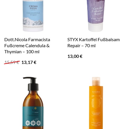
Dott.Nicola Farmacista
STYX Kartoffel Fußbalsam
Fußcreme Calendula &
Repair – 70 ml
Thymian – 100 ml
13,00
€
Ursprünglicher
Aktueller
15,59
€
13,17
€
Preis
Preis
war:
ist:
15,59 €
13,17 €.