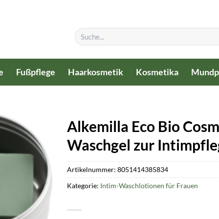
Suchen
nach:
e
Fußpflege
Haarkosmetik
Kosmetika
Mundp
Alkemilla Eco Bio Cosm
Waschgel zur Intimpfle
Artikelnummer:
8051414385834
Kategorie:
Intim-Waschlotionen für Frauen