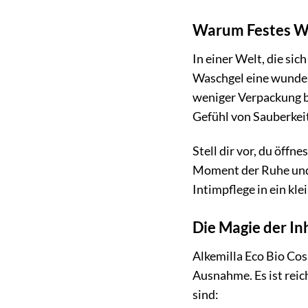
Warum Festes Was
In einer Welt, die si
Waschgel eine wunderb
weniger Verpackung be
Gefühl von Sauberkei
Stell dir vor, du öffne
Moment der Ruhe und 
Intimpflege in ein kl
Die Magie der In
Alkemilla Eco Bio Cos
Ausnahme. Es ist reic
sind: