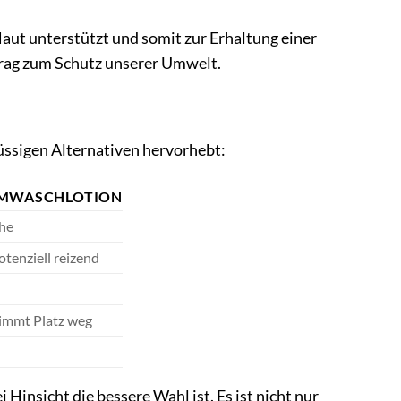
aut unterstützt und somit zur Erhaltung einer
itrag zum Schutz unserer Umwelt.
n
flüssigen Alternativen hervorhebt:
TIMWASCHLOTION
che
otenziell reizend
nimmt Platz weg
i Hinsicht die bessere Wahl ist. Es ist nicht nur