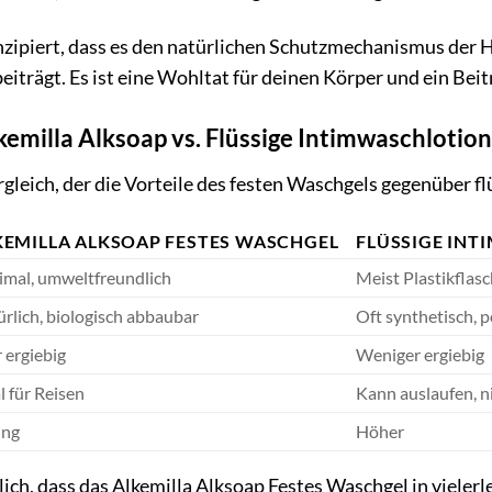
nzipiert, dass es den natürlichen Schutzmechanismus der H
eiträgt. Es ist eine Wohltat für deinen Körper und ein Be
lkemilla Alksoap vs. Flüssige Intimwaschlotio
ergleich, der die Vorteile des festen Waschgels gegenüber 
KEMILLA ALKSOAP FESTES WASCHGEL
FLÜSSIGE IN
imal, umweltfreundlich
Meist Plastikflas
rlich, biologisch abbaubar
Oft synthetisch, p
 ergiebig
Weniger ergiebig
l für Reisen
Kann auslaufen, 
ing
Höher
lich, dass das Alkemilla Alksoap Festes Waschgel in vielerle