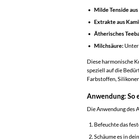
Milde Tenside aus
Extrakte aus Kami
Ätherisches Teeb
Milchsäure:
Unters
Diese harmonische Kom
speziell auf die Bedü
Farbstoffen, Silikone
Anwendung: So e
Die Anwendung des Al
Befeuchte das fes
Schäume es in dei