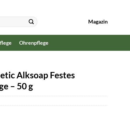
Magazin
flege
Ohrenpflege
etic Alksoap Festes
ge – 50 g