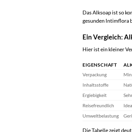
Das Alksoap ist so ko
gesunden Intimflora b
Ein Vergleich: A
Hier ist ein kleiner V
EIGENSCHAFT
AL
Verpackung
Min
Inhaltsstoffe
Natü
Ergiebigkeit
Sehr
Reisefreundlich
Idea
Umweltbelastung
Ger
Die Tabelle zeigt deut