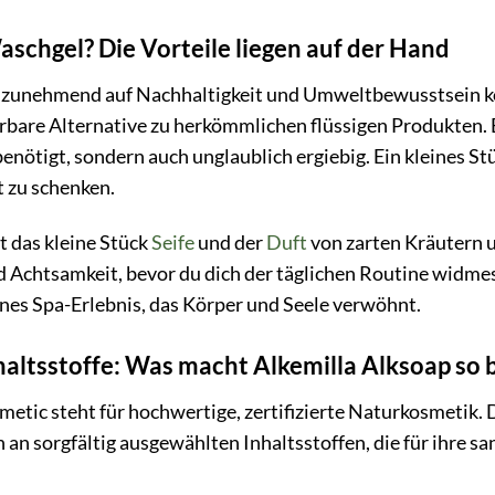
chgel? Die Vorteile liegen auf der Hand
ch zunehmend auf Nachhaltigkeit und Umweltbewusstsein ko
are Alternative zu herkömmlichen flüssigen Produkten. Es
nötigt, sondern auch unglaublich ergiebig. Ein kleines Stü
t zu schenken.
st das kleine Stück
Seife
und der
Duft
von zarten Kräutern u
Achtsamkeit, bevor du dich der täglichen Routine widmes
eines Spa-Erlebnis, das Körper und Seele verwöhnt.
haltsstoffe: Was macht Alkemilla Alksoap so
metic steht für hochwertige, zertifizierte Naturkosmetik. 
h an sorgfältig ausgewählten Inhaltsstoffen, die für ihre 