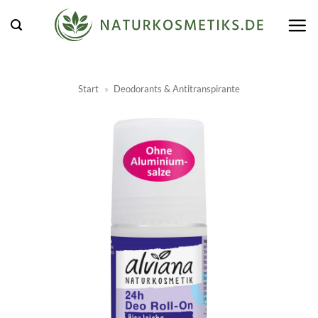
Zum
Inhalt
springen
Start
»
Deodorants & Antitranspirante