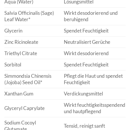
Aqua (Water)
Lösungsmittel
Salvia Officinalis (Sage)
Wirkt desodorierend und
Leaf Water*
beruhigend
Glycerin
Spendet Feuchtigkeit
Zinc Ricinoleate
Neutralisiert Gerüche
Triethyl Citrate
Wirkt desodorierend
Sorbitol
Spendet Feuchtigkeit
Simmondsia Chinensis
Pflegt die Haut und spendet
(Jojoba) Seed Oil*
Feuchtigkeit
Xanthan Gum
Verdickungsmittel
Wirkt feuchtigkeitsspendend
Glyceryl Caprylate
und hautpflegend
Sodium Cocoyl
Tensid, reinigt sanft
Glutamate