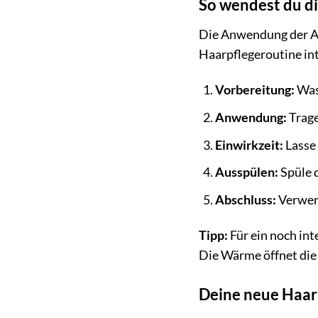
So wendest du d
Die Anwendung der AN
Haarpflegeroutine int
Vorbereitung:
Was
Anwendung:
Trage
Einwirkzeit:
Lasse 
Ausspülen:
Spüle 
Abschluss:
Verwend
Tipp:
Für ein noch in
Die Wärme öffnet die 
Deine neue Haarp