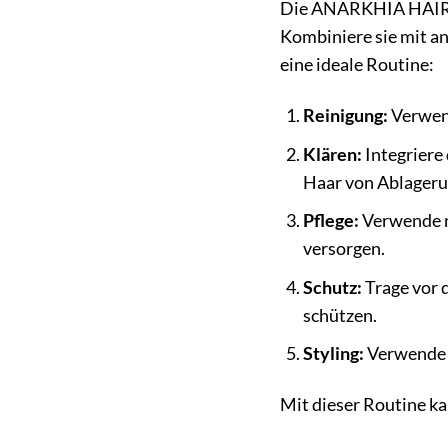
Die ANARKHIA HAIR P
Kombiniere sie mit an
eine ideale Routine:
Reinigung:
Verwend
Klären:
Integriere
Haar von Ablageru
Pflege:
Verwende n
versorgen.
Schutz:
Trage vor 
schützen.
Styling:
Verwende S
Mit dieser Routine ka