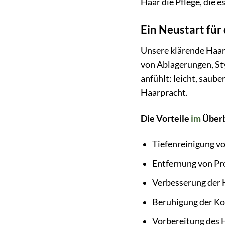
Haar die Pflege, die e
Ein Neustart fü
Unsere klärende Haarm
von Ablagerungen, Sty
anfühlt: leicht, saub
Haarpracht.
Die Vorteile
im
Überb
Tiefenreinigung v
Entfernung von P
Verbesserung der 
Beruhigung der Ko
Vorbereitung des 