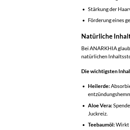
Stärkung der Haa
Förderung eines 
Natürliche Inhal
Bei ANARKHIA glauben
natürlichen Inhaltssto
Die wichtigsten Inha
Heilerde:
Absorbie
entzündungshemm
Aloe Vera:
Spendet
Juckreiz.
Teebaumöl:
Wirkt 