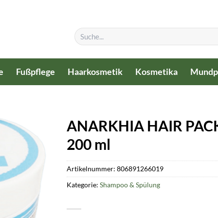
Suchen
nach:
e
Fußpflege
Haarkosmetik
Kosmetika
Mundp
ANARKHIA HAIR PACK 
200 ml
Artikelnummer:
806891266019
Kategorie:
Shampoo & Spülung