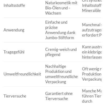
Oft synthetis
Naturkosmetik mit
Inhaltsstoffe
Inhaltsstoffe
Bio-Ölen und -
Mineralöle
Wachsen
Einfache und
Manchmal sc
präzise
Anwendung
aufzutragen,
Anwendung dank
erfordert Pin
Jumbo-Stiftform
Kann austro
Cremig-weich und
Tragegefühl
ein klebriges
pflegend
hinterlassen
Nachhaltige
Oft wenig na
Produktion und
Umweltfreundlichkeit
Produktion u
umweltfreundliche
Verpackung
Verpackung
Manche Mar
Garantiert ohne
Tierversuche
führen Tierv
Tierversuche
durch