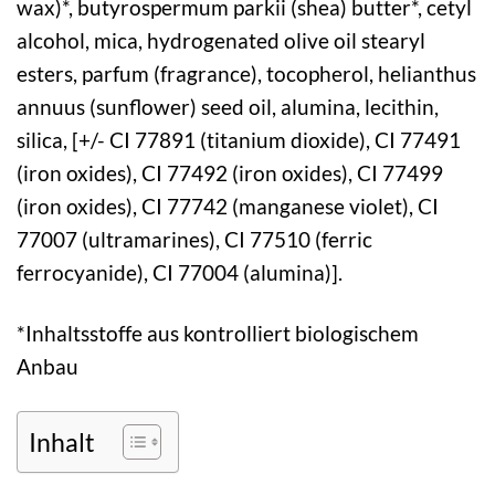
wax)*, butyrospermum parkii (shea) butter*, cetyl
alcohol, mica, hydrogenated olive oil stearyl
esters, parfum (fragrance), tocopherol, helianthus
annuus (sunflower) seed oil, alumina, lecithin,
silica, [+/- CI 77891 (titanium dioxide), CI 77491
(iron oxides), CI 77492 (iron oxides), CI 77499
(iron oxides), CI 77742 (manganese violet), CI
77007 (ultramarines), CI 77510 (ferric
ferrocyanide), CI 77004 (alumina)].
*Inhaltsstoffe aus kontrolliert biologischem
Anbau
Inhalt