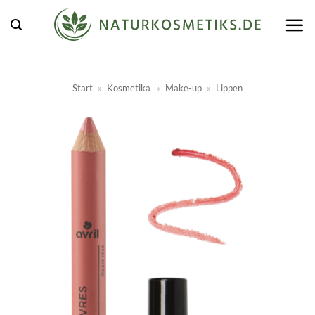
Zum
Inhalt
springen
Start
»
Kosmetika
»
Make-up
»
Lippen