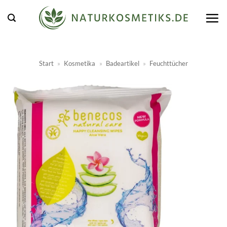
Zum
Inhalt
springen
Start
»
Kosmetika
»
Badeartikel
»
Feuchttücher