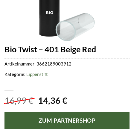
Bio Twist – 401 Beige Red
Artikelnummer:
3662189003912
Kategorie:
Lippenstift
Ursprünglicher
Aktueller
16,99
€
14,36
€
Preis
Preis
war:
ist:
ZUM PARTNERSHOP
16,99 €
14,36 €.