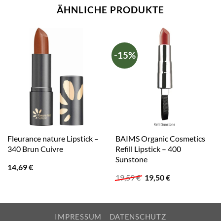
ÄHNLICHE PRODUKTE
-15%
Fleurance nature Lipstick –
BAIMS Organic Cosmetics
340 Brun Cuivre
Refill Lipstick – 400
Sunstone
14,69
€
Ursprünglicher
Aktueller
19,59
€
19,50
€
Preis
Preis
war:
ist:
19,59 €
19,50 €.
IMPRESSUM
DATENSCHUTZ