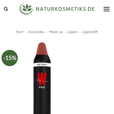
Zum
Inhalt
springen
Start
»
Kosmetika
»
Make-up
»
Lippen
»
Lippenstift
-15%