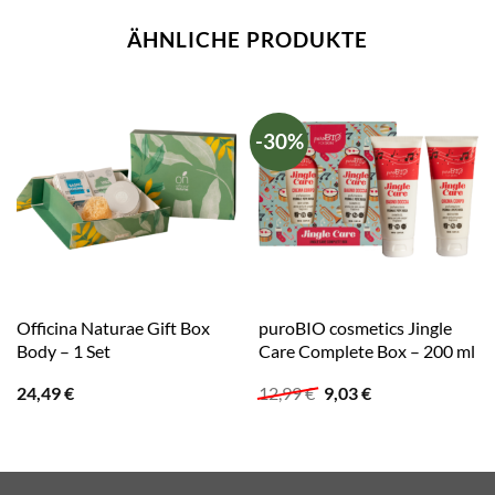
ÄHNLICHE PRODUKTE
-30%
Officina Naturae Gift Box
puroBIO cosmetics Jingle
Body – 1 Set
Care Complete Box – 200 ml
Ursprünglicher
Aktueller
24,49
€
12,99
€
9,03
€
Preis
Preis
war:
ist:
12,99 €
9,03 €.