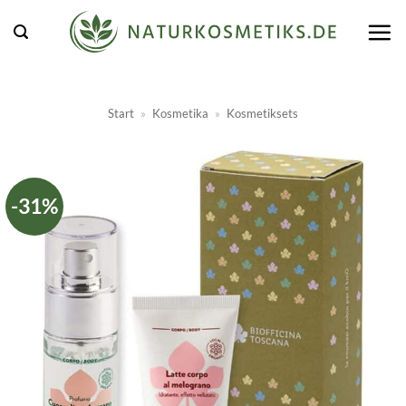
Zum
Inhalt
springen
Start
»
Kosmetika
»
Kosmetiksets
-31%