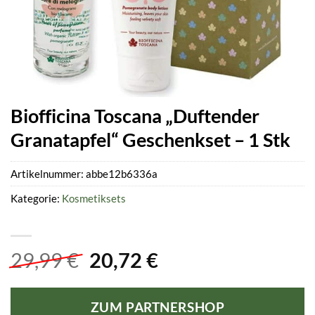
Biofficina Toscana „Duftender
Granatapfel“ Geschenkset – 1 Stk
Artikelnummer:
abbe12b6336a
Kategorie:
Kosmetiksets
Ursprünglicher
Aktueller
29,99
€
20,72
€
Preis
Preis
war:
ist:
ZUM PARTNERSHOP