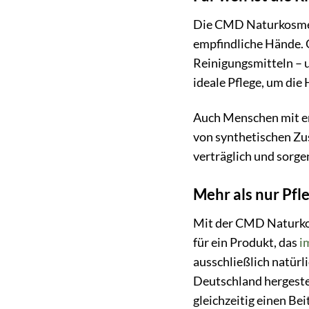
Die CMD Naturkosmeti
empfindliche Hände. 
Reinigungsmitteln – 
ideale Pflege, um die
Auch Menschen mit em
von synthetischen Zus
verträglich und sorgen
Mehr als nur Pfl
Mit der CMD Naturkos
für ein Produkt, das
i
ausschließlich natür
Deutschland hergeste
gleichzeitig einen Be