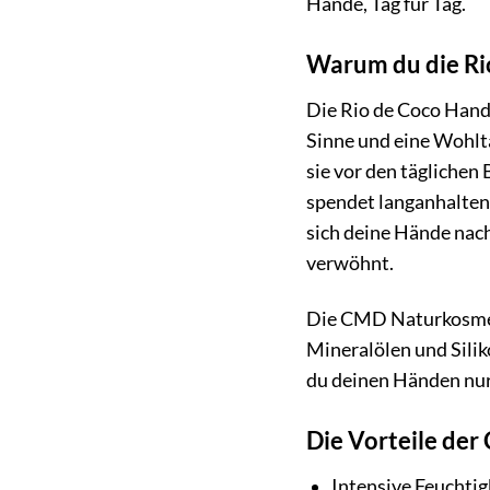
Hände, Tag für Tag.
Warum du die Ri
Die Rio de Coco Hand
Sinne und eine Wohlta
sie vor den täglichen
spendet langanhaltend
sich deine Hände nac
verwöhnt.
Die CMD Naturkosmeti
Mineralölen und Siliko
du deinen Händen nur 
Die Vorteile de
Intensive Feuchtig