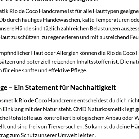
k Rio de Coco Handcreme ist für alle Hauttypen geeignet,
Ob durch häufiges Händewaschen, kalte Temperaturen ode
unsere Hände sind täglich zahlreichen Belastungen ausgese
 Haut zu schützen, zu regenerieren und mit ausreichend Feu
pfindlicher Haut oder Allergien können die Rio de Coco 
ätzen und potenziell reizenden Inhaltsstoffen ist. Die nat
 für eine sanfte und effektive Pflege.
ege – Ein Statement für Nachhaltigkeit
metik Rio de Coco Handcreme entscheidest du dich nicht 
m
Einklang mit der Natur steht. CMD Naturkosmetik legt 
liche Rohstoffe aus kontrolliert biologischem Anbau oder
llt und sind frei von Tierversuchen. So kannst du deine 
itrag zum Schutz unserer Umwelt leisten.