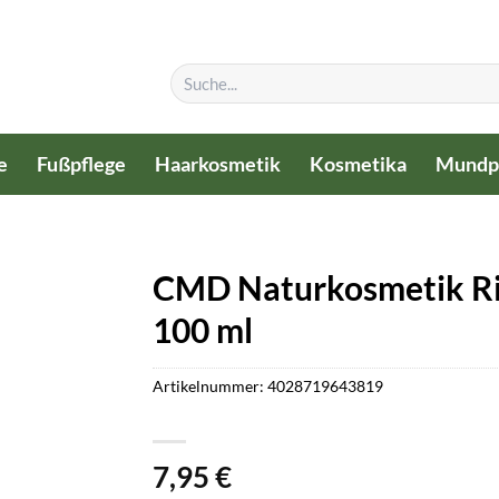
Suchen
nach:
e
Fußpflege
Haarkosmetik
Kosmetika
Mundp
CMD Naturkosmetik Ri
100 ml
Artikelnummer:
4028719643819
7,95
€