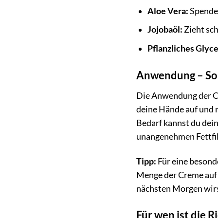
Aloe Vera:
Spendet
Jojobaöl:
Zieht sch
Pflanzliches Glyce
Anwendung – So 
Die Anwendung der CM
deine Hände auf und m
Bedarf kannst du dein
unangenehmen Fettfilm
Tipp:
Für eine besond
Menge der Creme auf 
nächsten Morgen wirs
Für wen ist die 