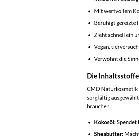
Mit wertvollem Ko
Beruhigt gereizte 
Zieht schnell ein u
Vegan, tierversuch
Verwöhnt die Sinn
Die Inhaltsstoff
CMD Naturkosmetik se
sorgfältig ausgewählt
brauchen.
Kokosöl:
Spendet i
Sheabutter:
Macht 