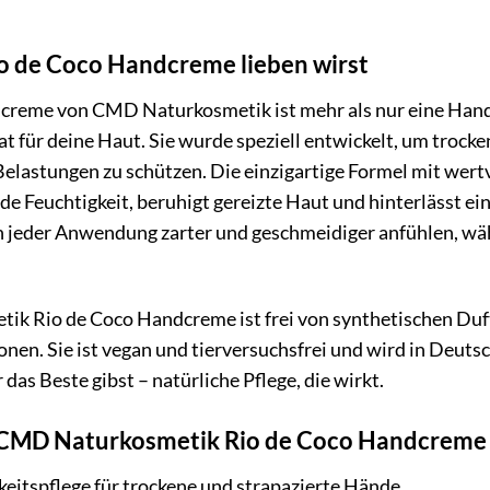
o de Coco Handcreme lieben wirst
creme von CMD Naturkosmetik ist mehr als nur eine Handc
t für deine Haut. Sie wurde speziell entwickelt, um trocke
 Belastungen zu schützen. Die einzigartige Formel mit wer
e Feuchtigkeit, beruhigt gereizte Haut und hinterlässt ein
h jeder Anwendung zarter und geschmeidiger anfühlen, wä
k Rio de Coco Handcreme ist frei von synthetischen Duft
nen. Sie ist vegan und tierversuchsfrei und wird in Deutsc
das Beste gibst – natürliche Pflege, die wirkt.
r CMD Naturkosmetik Rio de Coco Handcreme 
keitspflege für trockene und strapazierte Hände