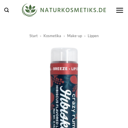
Zum
Inhalt
springen
Start
»
Kosmetika
»
Make-up
»
Lippen