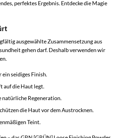
endes, perfektes Ergebnis. Entdecke die Magie
ürt
rgfältig ausgewählte Zusammensetzung aus
Gesundheit gehen darf. Deshalb verwenden wir
en.
 ein seidiges Finish.
t auf die Haut legt.
e natürliche Regeneration.
chützen die Haut vor dem Austrocknen.
benmäßigen Teint.
offen – das GRN [GRÜN] Loose Finishing Powder