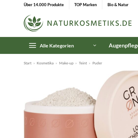
Zum
Über 14.000 Produkte
TOP Marken
Bio & Natur
Inhalt
springen
Augenpfleg
Alle Kategorien
Start
»
Kosmetika
»
Make-up
»
Teint
»
Puder