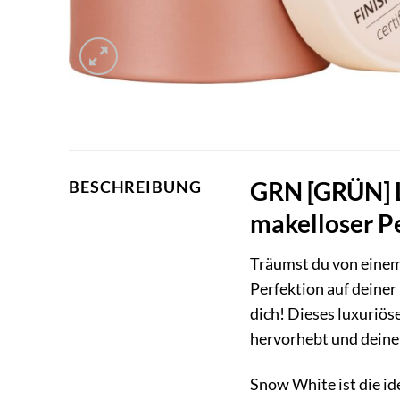
GRN [GRÜN] L
BESCHREIBUNG
makelloser P
Träumst du von eine
Perfektion auf deine
dich! Dieses luxuriöse
hervorhebt und deinem
Snow White ist die id