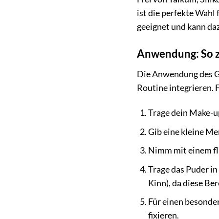
ist die perfekte Wahl 
geeignet und kann daz
Anwendung: So za
Die Anwendung des GR
Routine integrieren. 
Trage dein Make-u
Gib eine kleine Me
Nimm mit einem flu
Trage das Puder in
Kinn), da diese Ber
Für einen besonde
fixieren.