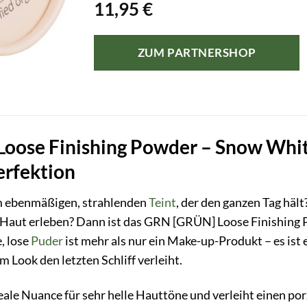
11,95
€
ZUM PARTNERSHOP
oose Finishing Powder – Snow White
erfektion
m ebenmäßigen, strahlenden
Teint
, der den ganzen Tag häl
r Haut erleben? Dann ist das GRN [GRÜN] Loose Finishing 
, lose
Puder
ist mehr als nur ein Make-up-Produkt – es ist 
 Look den letzten Schliff verleiht.
eale Nuance für sehr helle Hauttöne und verleiht einen por