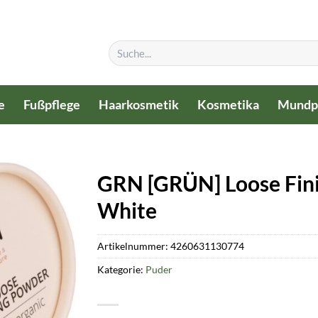
Suchen
nach:
e
Fußpflege
Haarkosmetik
Kosmetika
Mundp
GRN [GRÜN] Loose Fin
White
Artikelnummer:
4260631130774
Kategorie:
Puder