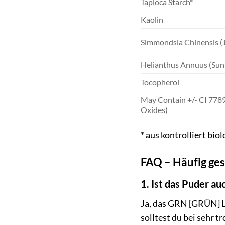
Tapioca Starch*
Kaolin
Simmondsia Chinensis (J
Helianthus Annuus (Sunf
Tocopherol
May Contain +/- CI 77891
Oxides)
* aus kontrolliert bi
FAQ – Häufig ge
1. Ist das Puder a
Ja, das GRN [GRÜN] L
solltest du bei sehr 