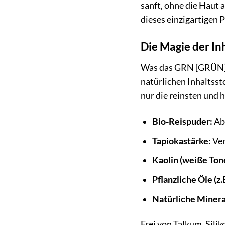
sanft, ohne die Haut 
dieses einzigartigen 
Die Magie der In
Was das GRN [GRÜN] L
natürlichen Inhaltsst
nur die reinsten und 
Bio-Reispuder:
Abs
Tapiokastärke:
Ver
Kaolin (weiße Ton
Pflanzliche Öle (z
Natürliche Miner
Frei von Talkum, Sil