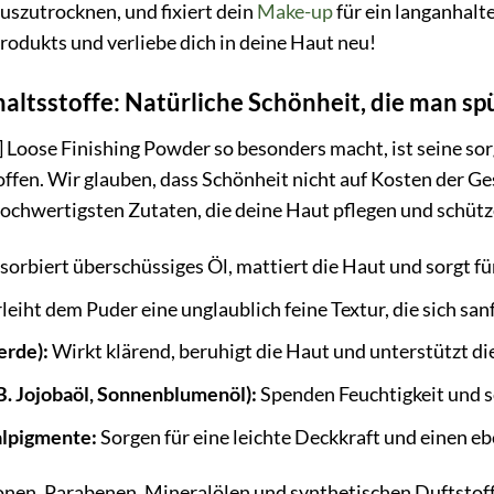
auszutrocknen, und fixiert dein
Make-up
für ein langanhalt
Produkts und verliebe dich in deine Haut neu!
haltsstoffe: Natürliche Schönheit, die man sp
oose Finishing Powder so besonders macht, ist seine so
offen. Wir glauben, dass Schönheit nicht auf Kosten der 
hochwertigsten Zutaten, die deine Haut pflegen und schütz
orbiert überschüssiges Öl, mattiert die Haut und sorgt für
leiht dem Puder eine unglaublich feine Textur, die sich sanf
erde):
Wirkt klärend, beruhigt die Haut und unterstützt di
.B. Jojobaöl, Sonnenblumenöl):
Spenden Feuchtigkeit und s
alpigmente:
Sorgen für eine leichte Deckkraft und einen e
ikonen, Parabenen, Mineralölen und synthetischen Duftst