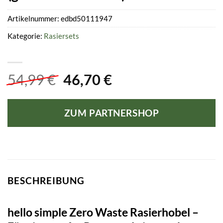
Artikelnummer:
edbd50111947
Kategorie:
Rasiersets
Ursprünglicher
Aktueller
54,99
€
46,70
€
Preis
Preis
war:
ist:
ZUM PARTNERSHOP
54,99 €
46,70 €.
BESCHREIBUNG
hello simple Zero Waste Rasierhobel –