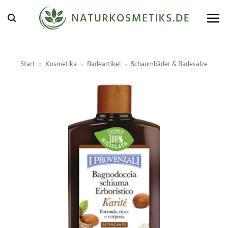
Zum
Inhalt
springen
Start
»
Kosmetika
»
Badeartikel
»
Schaumbäder & Badesalze