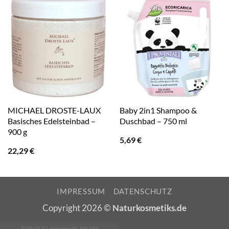
MICHAEL DROSTE-LAUX
Baby 2in1 Shampoo &
Basisches Edelsteinbad –
Duschbad – 750 ml
900 g
5,69
€
22,29
€
IMPRESSUM
DATENSCHUTZ
Copyright 2026 ©
Naturkosmetiks.de