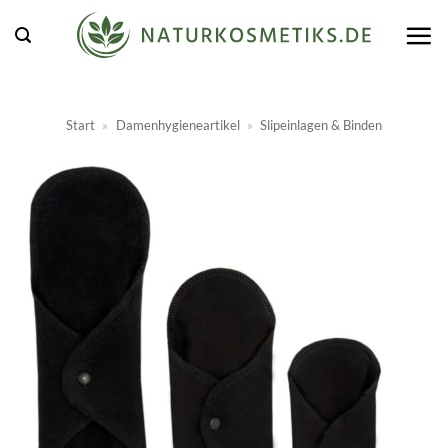
Zum
Inhalt
springen
Start
»
Damenhygieneartikel
»
Slipeinlagen & Binden