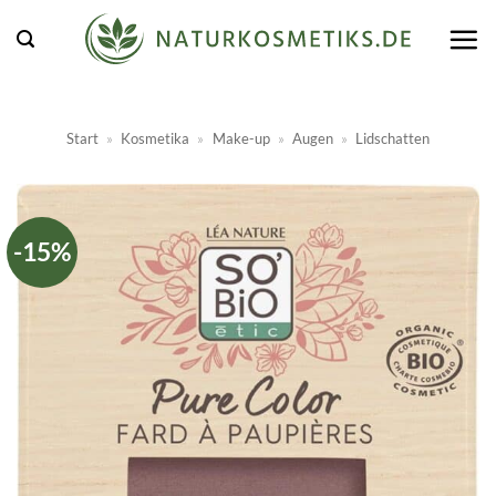
Zum
Inhalt
springen
Start
»
Kosmetika
»
Make-up
»
Augen
»
Lidschatten
-15%