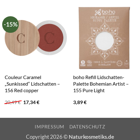
-15%
Couleur Caramel
boho Refill Lidschatten-
„Sunkissed“ Lidschatten –
Palette Bohemian Artist –
156 Red copper
155 Pure Light
Ursprünglicher
Aktueller
20,49
€
17,34
€
3,89
€
Preis
Preis
war:
ist:
20,49 €
17,34 €.
IMPRESSUM
DATENSCHUTZ
Copyright 2026 ©
Naturkosmetiks.de