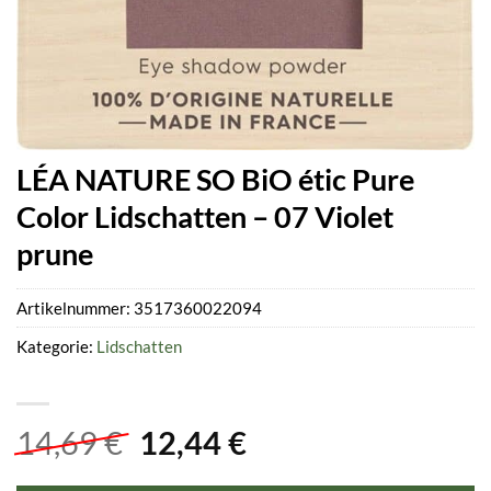
LÉA NATURE SO BiO étic Pure
Color Lidschatten – 07 Violet
prune
Artikelnummer:
3517360022094
Kategorie:
Lidschatten
Ursprünglicher
Aktueller
14,69
€
12,44
€
Preis
Preis