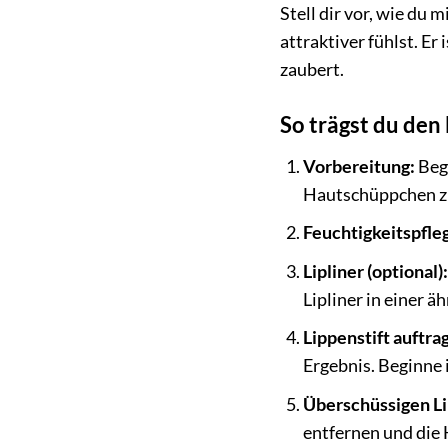
Stell dir vor, wie du
attraktiver fühlst. Er
zaubert.
So trägst du den
Vorbereitung:
Begi
Hautschüppchen zu
Feuchtigkeitspfle
Lipliner (optional)
Lipliner in einer 
Lippenstift auftra
Ergebnis. Beginne 
Überschüssigen Li
entfernen und die 