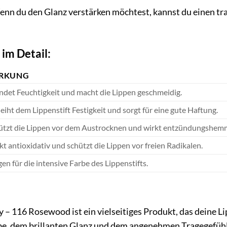
nn du den Glanz verstärken möchtest, kannst du einen t
 im Detail:
RKUNG
ndet Feuchtigkeit und macht die Lippen geschmeidig.
leiht dem Lippenstift Festigkeit und sorgt für eine gute Haftung.
ützt die Lippen vor dem Austrocknen und wirkt entzündungshem
kt antioxidativ und schützt die Lippen vor freien Radikalen.
en für die intensive Farbe des Lippenstifts.
y – 116 Rosewood ist ein vielseitiges Produkt, das deine L
be, dem brillanten Glanz und dem angenehmen Tragegefühl i