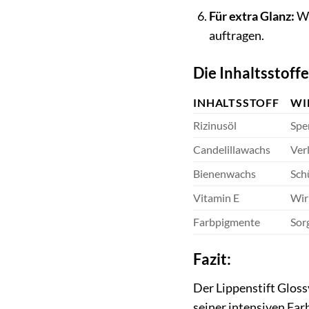
Für extra Glanz:
We
auftragen.
Die Inhaltsstoffe
INHALTSSTOFF
WI
Rizinusöl
Spe
Candelillawachs
Ver
Bienenwachs
Sch
Vitamin E
Wir
Farbpigmente
Sorg
Fazit:
Der Lippenstift Gloss
seiner intensiven Far