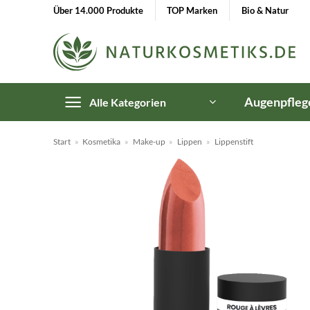
Zum
Über 14.000 Produkte
TOP Marken
Bio & Natur
Inhalt
springen
Augenpfleg
Alle Kategorien
Start
»
Kosmetika
»
Make-up
»
Lippen
»
Lippenstift