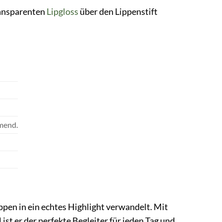
ransparenten
Lipgloss
über den Lippenstift
mend.
ippen in ein echtes Highlight verwandelt. Mit
st er der perfekte Begleiter für jeden Tag und