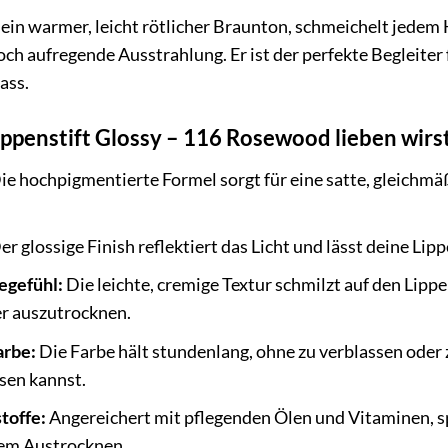
in warmer, leicht rötlicher Braunton, schmeichelt jedem 
och aufregende Ausstrahlung. Er ist der perfekte Begleiter
ass.
penstift Glossy – 116 Rosewood lieben wirst
ie hochpigmentierte Formel sorgt für eine satte, gleichmäß
er glossige Finish reflektiert das Licht und lässt deine Lipp
gefühl:
Die leichte, cremige Textur schmilzt auf den Lipp
er auszutrocknen.
arbe:
Die Farbe hält stundenlang, ohne zu verblassen oder 
sen kannst.
toffe:
Angereichert mit pflegenden Ölen und Vitaminen, sp
dem Austrocknen.