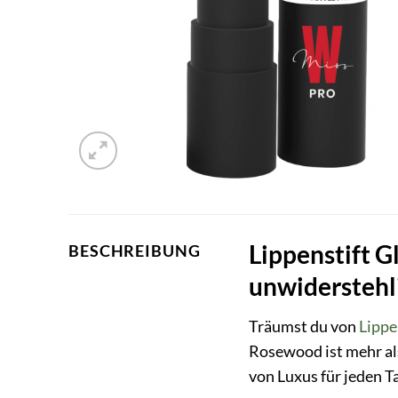
Lippenstift G
BESCHREIBUNG
unwiderstehl
Träumst du von
Lipp
Rosewood ist mehr als
von Luxus für jeden T