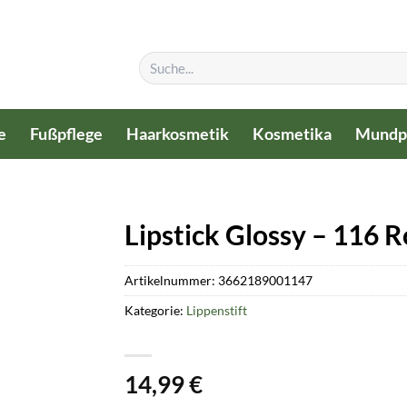
Suchen
nach:
e
Fußpflege
Haarkosmetik
Kosmetika
Mundp
Lipstick Glossy – 116
Artikelnummer:
3662189001147
Kategorie:
Lippenstift
14,99
€