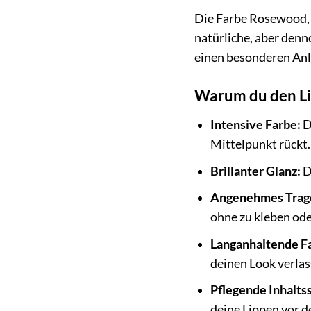
Die Farbe Rosewood, e
natürliche, aber denn
einen besonderen Anl
Warum du den Lip
Intensive Farbe:
D
Mittelpunkt rückt.
Brillanter Glanz:
D
Angenehmes Trage
ohne zu kleben od
Langanhaltende F
deinen Look verlas
Pflegende Inhaltss
deine Lippen vor 