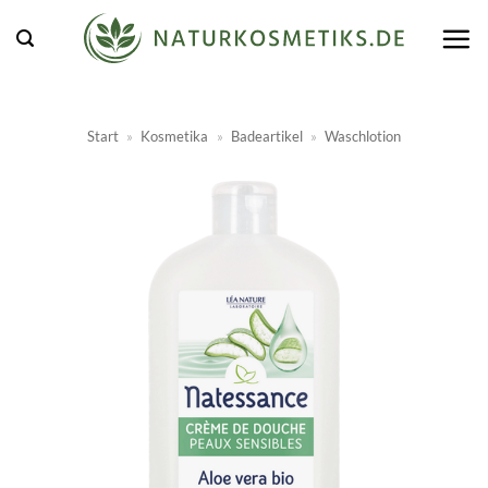
Zum
Inhalt
springen
Start
»
Kosmetika
»
Badeartikel
»
Waschlotion