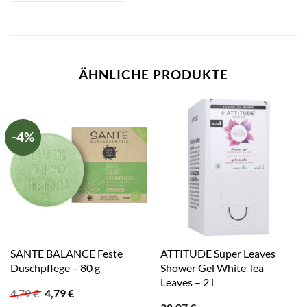
ÄHNLICHE PRODUKTE
-4%
SANTE BALANCE Feste
ATTITUDE Super Leaves
Duschpflege – 80 g
Shower Gel White Tea
Leaves – 2 l
Ursprünglicher
Aktueller
4,79
€
4,79
€
Preis
Preis