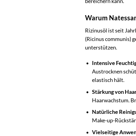
bereichern kann.
Warum Natessance
Rizinusöl ist seit J
(Ricinus communis) ge
unterstützen.
Intensive Feuchti
Austrocknen schütz
elastisch hält.
Stärkung von Haar
Haarwachstum. Brü
Natürliche Reinig
Make-up-Rückständ
Vielseitige Anwe