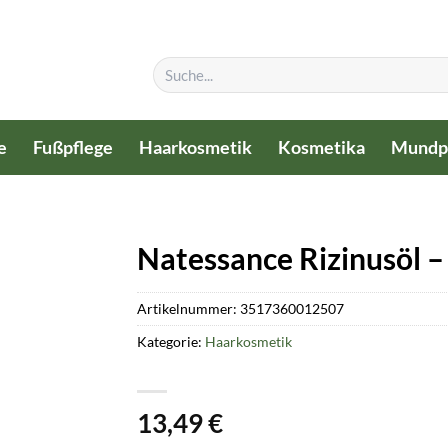
Suchen
nach:
e
Fußpflege
Haarkosmetik
Kosmetika
Mundp
Natessance Rizinusöl –
Artikelnummer:
3517360012507
Kategorie:
Haarkosmetik
13,49
€