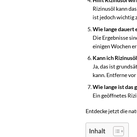
Hilft Rizinusöl w
Rizinusöl kann da
ist jedoch wichtig 
Wie lange dauert e
Die Ergebnisse sin
einigen Wochen er
Kann ich Rizinusö
Ja, das ist grundsä
kann. Entferne vo
Wie lange ist das 
Ein geöffnetes Rizi
Entdecke jetzt die na
Inhalt