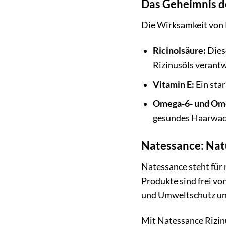
Das Geheimnis de
Die Wirksamkeit von R
Ricinolsäure:
Dies
Rizinusöls verantw
Vitamin E:
Ein star
Omega-6- und Ome
gesundes Haarwa
Natessance: Natü
Natessance steht für 
Produkte sind frei vo
und Umweltschutz und 
Mit Natessance Rizinu