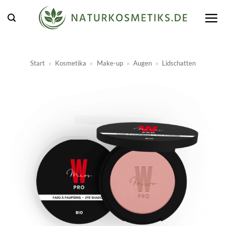
Zum
Inhalt
springen
Start
»
Kosmetika
»
Make-up
»
Augen
»
Lidschatten