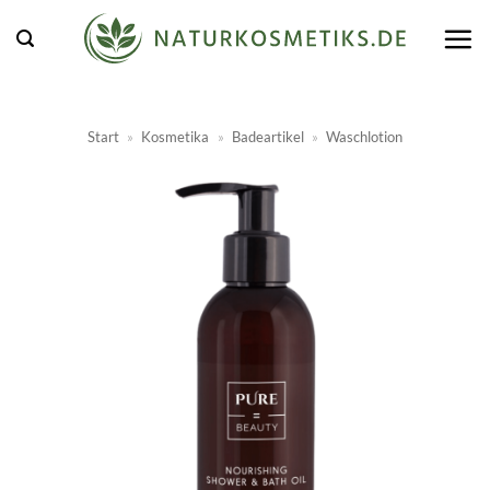
Zum
Inhalt
springen
Start
»
Kosmetika
»
Badeartikel
»
Waschlotion