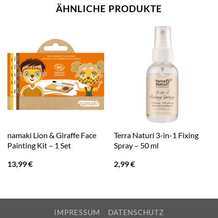
ÄHNLICHE PRODUKTE
namaki Lion & Giraffe Face
Terra Naturi 3-in-1 Fixing
Painting Kit – 1 Set
Spray – 50 ml
13,99
€
2,99
€
IMPRESSUM
DATENSCHUTZ