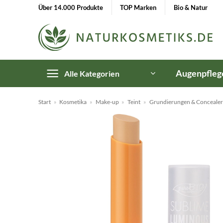
Zum
Über 14.000 Produkte
TOP Marken
Bio & Natur
Inhalt
springen
Augenpfleg
Alle Kategorien
Start
»
Kosmetika
»
Make-up
»
Teint
»
Grundierungen & Concealer