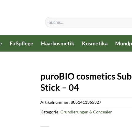
Suchen
nach:
e
Fußpflege
Haarkosmetik
Kosmetika
Mundp
puroBIO cosmetics Sub
Stick – 04
Artikelnummer:
8051411365327
Kategorie:
Grundierungen & Concealer