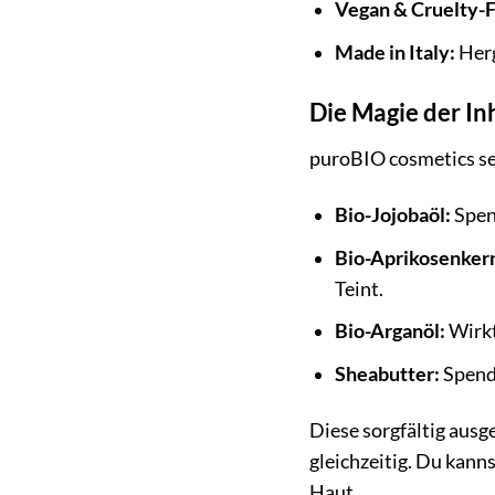
Vegan & Cruelty-F
Made in Italy:
Herg
Die Magie der In
puroBIO cosmetics set
Bio-Jojobaöl:
Spend
Bio-Aprikosenkern
Teint.
Bio-Arganöl:
Wirkt
Sheabutter:
Spende
Diese sorgfältig ausg
gleichzeitig. Du kann
Haut.