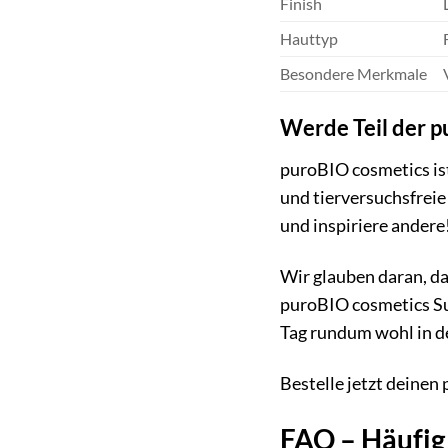
Finish
Hauttyp
Besondere Merkmale
Werde Teil der 
puroBIO cosmetics ist
und tierversuchsfreie
und inspiriere ande
Wir glauben daran, d
puroBIO cosmetics Su
Tag rundum wohl in d
Bestelle jetzt deine
FAQ – Häufig