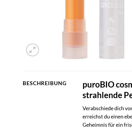
puroBIO cosm
BESCHREIBUNG
strahlende P
Verabschiede dich v
erreichst du einen e
Geheimnis für ein fri