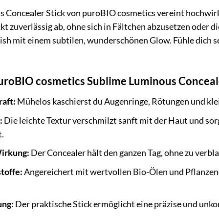
 Concealer Stick von puroBIO cosmetics vereint hochwirk
eckt zuverlässig ab, ohne sich in Fältchen abzusetzen oder 
inish mit einem subtilen, wunderschönen Glow. Fühle dich 
roBIO cosmetics Sublime Luminous Concealer 
aft:
Mühelos kaschierst du Augenringe, Rötungen und klei
:
Die leichte Textur verschmilzt sanft mit der Haut und sor
.
irkung:
Der Concealer hält den ganzen Tag, ohne zu verbla
toffe:
Angereichert mit wertvollen Bio-Ölen und Pflanzene
ung:
Der praktische Stick ermöglicht eine präzise und unk