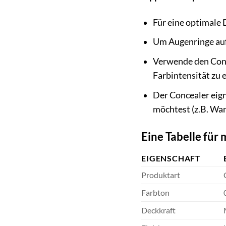
Für eine optimale 
Um Augenringe aufz
Verwende den Conce
Farbintensität zu 
Der Concealer eign
möchtest (z.B. Wa
Eine Tabelle für 
EIGENSCHAFT
Produktart
Farbton
Deckkraft