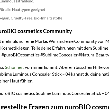
Luminous (strahlend)
Für alle Hauttypen geeignet
Vegan, Cruelty-Free, Bio-Inhaltsstoffe
puroBIO cosmetics Community
 mehr als nur eine Marke. Wir sind eine Community von Me
 Kosmetik legen. Teile deine Erfahrungen mit dem Sublime
re! #puroBIOcosmetics #SublimeConcealer #NaturalBeaut
ass
Schönheit
von innen kommt. Aber ein bisschen Hilfe vo
blime Luminous Concealer Stick – 04 kannst du deine natü
einer Haut fühlen.
n puroBIO cosmetics Sublime Luminous Concealer Stick – 0
 gestellte Fragen zum puroBIO cosm