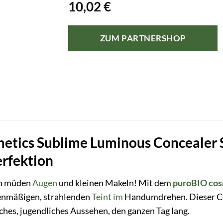
10,02
€
ZUM PARTNERSHOP
etics Sublime Luminous Concealer S
erfektion
on müden
Augen
und kleinen Makeln! Mit dem
puroBIO cos
benmäßigen, strahlenden
Teint
im
Handumdrehen. Dieser Con
sches, jugendliches Aussehen, den ganzen Tag lang.