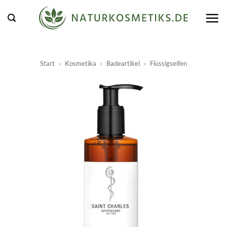
Zum
Inhalt
springen
Start
»
Kosmetika
»
Badeartikel
»
Flüssigseifen