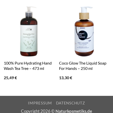
100% Pure Hydrating Hand
Coco Glow The Liquid Soap
Wash Tea Tree – 473 ml
For Hands – 250 ml
25,49
€
13,30
€
IMPRESSUM
DATENSCHUTZ
Copyright 2026 ©
Naturkosmetiks.de