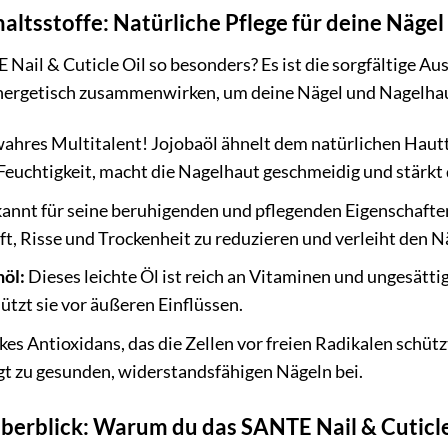
haltsstoffe: Natürliche Pflege für deine Nägel
ail & Cuticle Oil so besonders? Es ist die sorgfältige Au
synergetisch zusammenwirken, um deine Nägel und Nagelhau
ahres Multitalent! Jojobaöl ähnelt dem natürlichen Hautta
Feuchtigkeit, macht die Nagelhaut geschmeidig und stärkt 
annt für seine beruhigenden und pflegenden Eigenschafte
lft, Risse und Trockenheit zu reduzieren und verleiht den 
öl:
Dieses leichte Öl ist reich an Vitaminen und ungesättig
tzt sie vor äußeren Einflüssen.
kes Antioxidans, das die Zellen vor freien Radikalen schüt
gt zu gesunden, widerstandsfähigen Nägeln bei.
Überblick: Warum du das SANTE Nail & Cuticle 