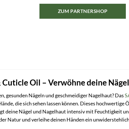
Preis
Preis
war:
ist:
ZUM PARTNERSHOP
6,49 €
5,19 €.
Cuticle Oil – Verwöhne deine Nägel 
en, gesunden Nägeln und geschmeidiger Nagelhaut? Das
S
Hände, die sich sehen lassen können. Dieses hochwertige Ö
rgt deine Nägel und Nagelhaut intensiv mit Feuchtigkeit u
 der Natur und verleihe deinen Händen ein unwiderstehli