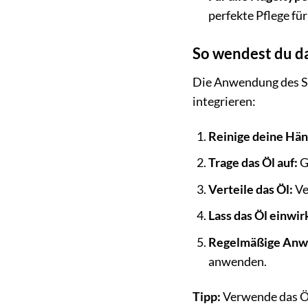
perfekte Pflege fü
So wendest du da
Die Anwendung des SAN
integrieren:
Reinige deine Hän
Trage das Öl auf:
G
Verteile das Öl:
Ve
Lass das Öl einwir
Regelmäßige Anw
anwenden.
Tipp:
Verwende das Ö