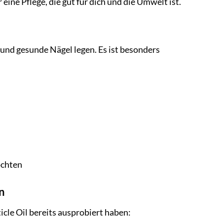
ine Pflege, die gut für dich und die Umwelt ist.
e und gesunde Nägel legen. Es ist besonders
öchten
n
cle Oil bereits ausprobiert haben: