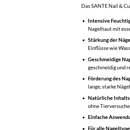
Das SANTE Nail & Cuti
Intensive Feuchti
Nagelhaut mit esse
Stärkung der Näge
Einflüsse wie Was
Geschmeidige Nag
geschmeidig und r
Förderung des Na
lange, starke Nägel
Natürliche Inhalts
ohne Tierversuche 
Einfache Anwend
Für alle Nageltype