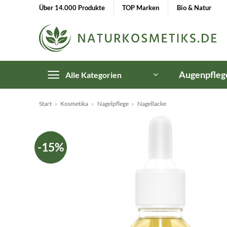
Zum
Über 14.000 Produkte
TOP Marken
Bio & Natur
Inhalt
springen
Augenpfleg
Alle Kategorien
Start
»
Kosmetika
»
Nagelpflege
»
Nagellacke
-15%