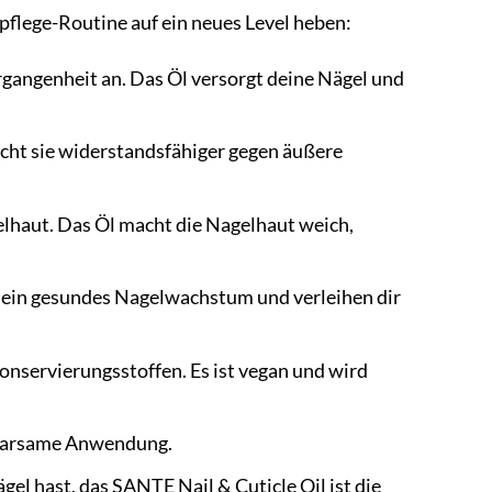
lpflege-Routine auf ein neues Level heben:
gangenheit an. Das Öl versorgt deine Nägel und
acht sie widerstandsfähiger gegen äußere
elhaut. Das Öl macht die Nagelhaut weich,
n ein gesundes Nagelwachstum und verleihen dir
Konservierungsstoffen. Es ist vegan und wird
 sparsame Anwendung.
gel hast, das SANTE Nail & Cuticle Oil ist die