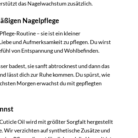
erstützt das Nagelwachstum zusätzlich.
mäßigen Nagelpflege
lege-Routine – sie ist ein kleiner
Liebe und Aufmerksamkeit zu pflegen. Du wirst
Gefühl von Entspannung und Wohlbefinden.
ser badest, sie sanft abtrocknest und dann das
nd lässt dich zur Ruhe kommen. Du spürst, wie
 nächsten Morgen erwachst du mit gepflegten
annst
ticle Oil wird mit größter Sorgfalt hergestellt
e. Wir verzichten auf synthetische Zusätze und