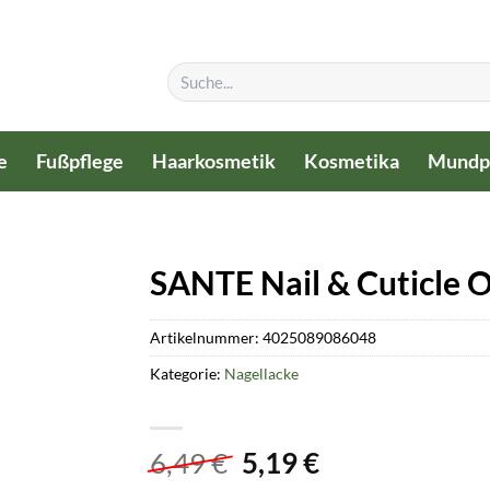
Suchen
nach:
e
Fußpflege
Haarkosmetik
Kosmetika
Mundp
SANTE Nail & Cuticle Oi
Artikelnummer:
4025089086048
Kategorie:
Nagellacke
Ursprünglicher
Aktueller
6,49
€
5,19
€