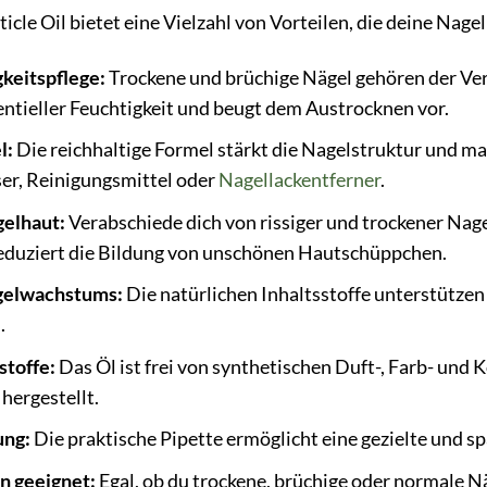
cle Oil bietet eine Vielzahl von Vorteilen, die deine Nage
gkeitspflege:
Trockene und brüchige Nägel gehören der Ver
ntieller Feuchtigkeit und beugt dem Austrocknen vor.
l:
Die reichhaltige Formel stärkt die Nagelstruktur und m
ser, Reinigungsmittel oder
Nagellackentferner
.
elhaut:
Verabschiede dich von rissiger und trockener Nag
eduziert die Bildung von unschönen Hautschüppchen.
gelwachstums:
Die natürlichen Inhaltsstoffe unterstütze
.
stoffe:
Das Öl ist frei von synthetischen Duft-, Farb- und 
hergestellt.
ung:
Die praktische Pipette ermöglicht eine gezielte und
n geeignet:
Egal, ob du trockene, brüchige oder normale Nä