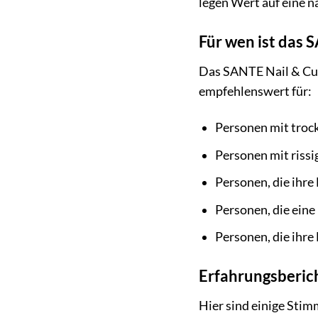
legen Wert auf eine n
Für wen ist das 
Das SANTE Nail & Cuti
empfehlenswert für:
Personen mit troc
Personen mit rissi
Personen, die ihr
Personen, die eine
Personen, die ih
Erfahrungsberic
Hier sind einige Sti