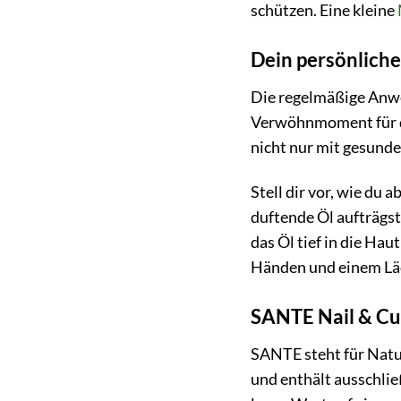
schützen. Eine kleine
Dein persönlich
Die regelmäßige Anwen
Verwöhnmoment für di
nicht nur mit gesund
Stell dir vor, wie du
duftende Öl aufträgst
das Öl tief in die Ha
Händen und einem L
SANTE Nail & Cut
SANTE steht für Natur
und enthält ausschlie