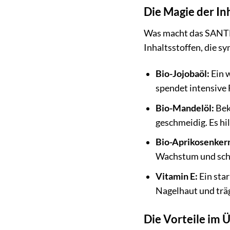
Die Magie der In
Was macht das SANTE N
Inhaltsstoffen, die 
Bio-Jojobaöl:
Ein w
spendet intensive 
Bio-Mandelöl:
Bek
geschmeidig. Es hi
Bio-Aprikosenkern
Wachstum und schü
Vitamin E:
Ein star
Nagelhaut und trä
Die Vorteile im 