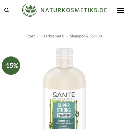
Zum
Inhalt
springen
Start
»
Haarkosmetik
»
Shampoo & Spülung
-15%