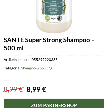
SANTE Super Strong Shampoo –
500 ml
Artikelnummer:
4055297220385
Kategorie:
Shampoo & Spülung
Ursprünglicher
Aktueller
8,99
€
8,99
€
Preis
Preis
war:
ist:
ZUM PARTNERSHOP