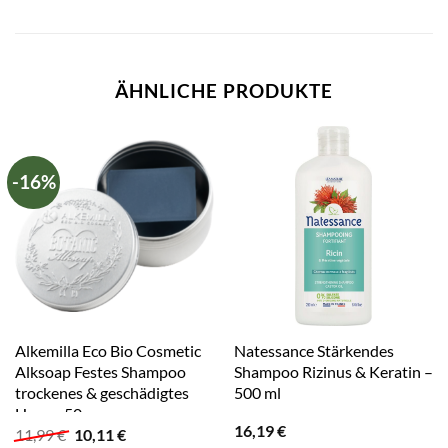
ÄHNLICHE PRODUKTE
-16%
Alkemilla Eco Bio Cosmetic
Natessance Stärkendes
Alksoap Festes Shampoo
Shampoo Rizinus & Keratin –
trockenes & geschädigtes
500 ml
Haar – 50 g
16,19
€
Ursprünglicher
Aktueller
11,99
€
10,11
€