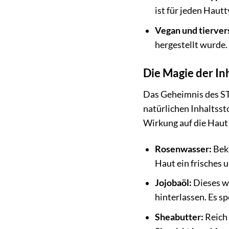
ist für jeden Hautt
Vegan und tierver
hergestellt wurde.
Die Magie der In
Das Geheimnis des ST
natürlichen Inhaltsst
Wirkung auf die Haut
Rosenwasser:
Beka
Haut ein frisches 
Jojobaöl:
Dieses we
hinterlassen. Es s
Sheabutter:
Reich 