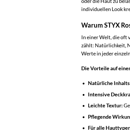
oder die Haut zu bela
individuellen Look kre
Warum STYX Ros
In einer Welt, die of
zählt: Natürlichkeit
Werte in jeder einze
Die Vorteile auf eine
Natürliche Inhalts
Intensive Deckkra
Leichte Textur:
Ge
Pflegende Wirkun
Für alle Hauttype