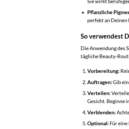
Sie wirkt beruhige
Pflanzliche Pigme
perfekt an Deinen
So verwendest D
Die Anwendung des ST
tägliche Beauty-Routi
Vorbereitung:
Rein
Auftragen:
Gib ein
Verteilen:
Verteil
Gesicht. Beginne i
Verblenden:
Achte
Optional:
Für eine