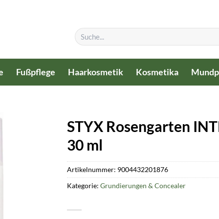
Suchen
nach:
e
Fußpflege
Haarkosmetik
Kosmetika
Mundp
STYX Rosengarten INT
30 ml
Artikelnummer:
9004432201876
Kategorie:
Grundierungen & Concealer