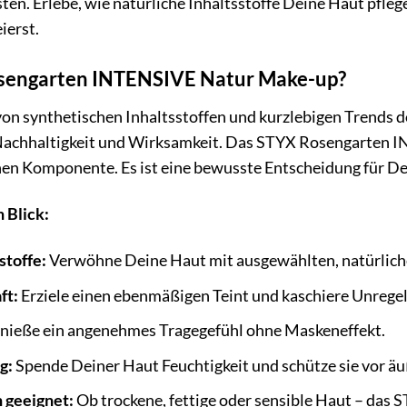
sten. Erlebe, wie natürliche Inhaltsstoffe Deine Haut pfl
ierst.
engarten INTENSIVE Natur Make-up?
t von synthetischen Inhaltsstoffen und kurzlebigen Trends d
, Nachhaltigkeit und Wirksamkeit. Das STYX Rosengarten
lnen Komponente. Es ist eine bewusste Entscheidung für D
n Blick:
stoffe:
Verwöhne Deine Haut mit ausgewählten, natürlichen
ft:
Erziele einen ebenmäßigen Teint und kaschiere Unregel
nieße ein angenehmes Tragegefühl ohne Maskeneffekt.
g:
Spende Deiner Haut Feuchtigkeit und schütze sie vor äu
n geeignet:
Ob trockene, fettige oder sensible Haut – d