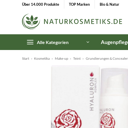
Zum
Über 14.000 Produkte
TOP Marken
Bio & Natur
Inhalt
springen
Augenpfleg
Alle Kategorien
Start
»
Kosmetika
»
Make-up
»
Teint
»
Grundierungen & Concealer