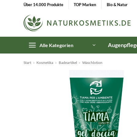
Zum
Über 14.000 Produkte
TOP Marken
Bio & Natur
Inhalt
springen
Augenpfleg
Alle Kategorien
Start
»
Kosmetika
»
Badeartikel
»
Waschlotion