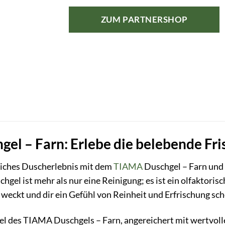
ZUM PARTNERSHOP
el – Farn: Erlebe die belebende Fri
nliches Duscherlebnis mit dem
TIAMA
Duschgel – Farn und l
hgel ist mehr als nur eine Reinigung; es ist ein olfaktori
 weckt und dir ein Gefühl von Reinheit und Erfrischung sch
el des TIAMA Duschgels – Farn, angereichert mit wertvolle