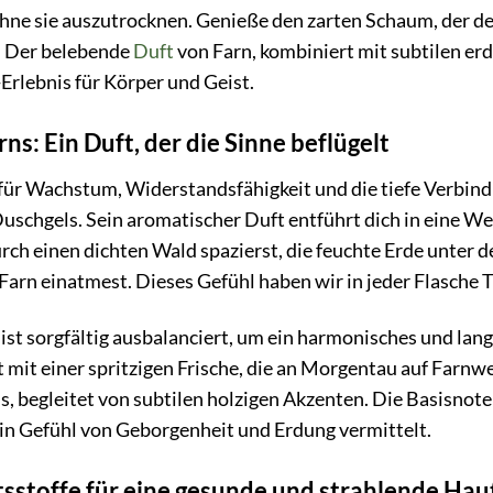
ohne sie auszutrocknen. Genieße den zarten Schaum, der d
t. Der belebende
Duft
von Farn, kombiniert mit subtilen er
-Erlebnis für Körper und Geist.
ns: Ein Duft, der die Sinne beflügelt
für Wachstum, Widerstandsfähigkeit und die tiefe Verbind
chgels. Sein aromatischer Duft entführt dich in eine Welt
durch einen dichten Wald spazierst, die feuchte Erde unter 
Farn einatmest. Dieses Gefühl haben wir in jeder Flasche
st sorgfältig ausbalanciert, um ein harmonisches und lan
 mit einer spritzigen Frische, die an Morgentau auf Farnwed
s, begleitet von subtilen holzigen Akzenten. Die Basisnot
 ein Gefühl von Geborgenheit und Erdung vermittelt.
tsstoffe für eine gesunde und strahlende Hau