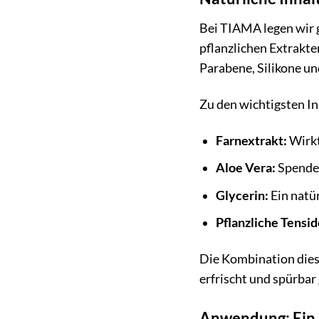
Bei TIAMA legen wir g
pflanzlichen Extrakte
Parabene, Silikone un
Zu den wichtigsten In
Farnextrakt:
Wirkt
Aloe Vera:
Spendet
Glycerin:
Ein natür
Pflanzliche Tensid
Die Kombination dies
erfrischt und spürbar 
Anwendung: Ein R