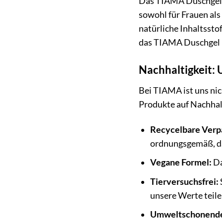
Das TIAMA Duschgel – 
sowohl für Frauen als
natürliche Inhaltssto
das TIAMA Duschgel – 
Nachhaltigkeit:
Bei TIAMA ist uns nic
Produkte auf Nachhal
Recycelbare Verp
ordnungsgemäß, da
Vegane Formel:
Da
Tierversuchsfrei:
unsere Werte teile
Umweltschonende