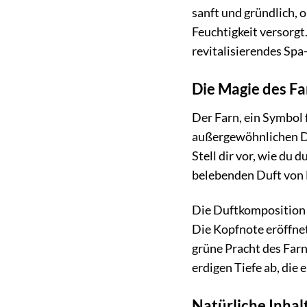
sanft und gründlich, 
Feuchtigkeit versorg
revitalisierendes Spa
Die Magie des Far
Der Farn, ein Symbol 
außergewöhnlichen Dus
Stell dir vor, wie du 
belebenden Duft von 
Die Duftkomposition i
Die Kopfnote eröffnet
grüne Pracht des Farn
erdigen Tiefe ab, die
Natürliche Inhal