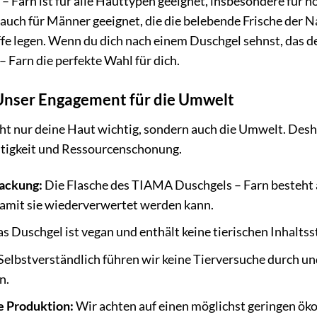
Farn ist für alle Hauttypen geeignet, insbesondere für n
 auch für Männer geeignet, die die belebende Frische der 
ffe legen. Wenn du dich nach einem Duschgel sehnst, das de
Farn die perfekte Wahl für dich.
 Unser Engagement für die Umwelt
ht nur deine Haut wichtig, sondern auch die Umwelt. Desh
tigkeit und Ressourcenschonung.
ackung:
Die Flasche des TIAMA Duschgels – Farn besteht a
mit sie wiederverwertet werden kann.
s Duschgel ist vegan und enthält keine tierischen Inhaltss
Selbstverständlich führen wir keine Tierversuche durch u
n.
 Produktion:
Wir achten auf einen möglichst geringen ök