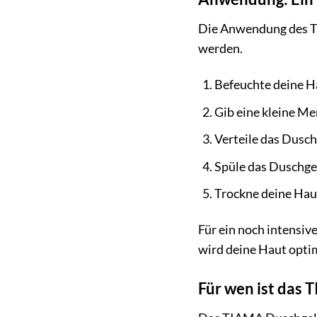
Die Anwendung des TI
werden.
Befeuchte deine H
Gib eine kleine M
Verteile das Dusch
Spüle das Duschge
Trockne deine Haut
Für ein noch intensi
wird deine Haut optim
Für wen ist das 