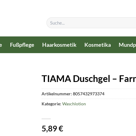
Suchen
nach:
e
Fußpflege
Haarkosmetik
Kosmetika
Mundp
TIAMA Duschgel – Far
Artikelnummer:
8057432973374
Kategorie:
Waschlotion
5,89
€