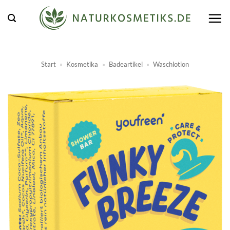
Zum
Inhalt
springen
Start
»
Kosmetika
»
Badeartikel
»
Waschlotion