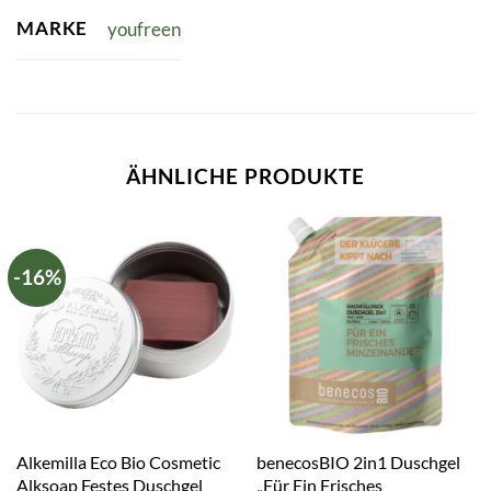
MARKE
youfreen
ÄHNLICHE PRODUKTE
-16%
Alkemilla Eco Bio Cosmetic
benecosBIO 2in1 Duschgel
Alksoap Festes Duschgel
„Für Ein Frisches