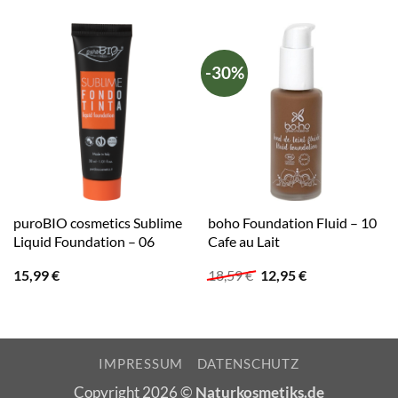
-30%
puroBIO cosmetics Sublime
boho Foundation Fluid – 10
Liquid Foundation – 06
Cafe au Lait
Ursprünglicher
Aktueller
15,99
€
18,59
€
12,95
€
Preis
Preis
war:
ist:
18,59 €
12,95 €.
IMPRESSUM
DATENSCHUTZ
Copyright 2026 ©
Naturkosmetiks.de