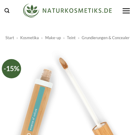
Zum
Inhalt
springen
Start
»
Kosmetika
»
Make-up
»
Teint
»
Grundierungen & Concealer
-15%