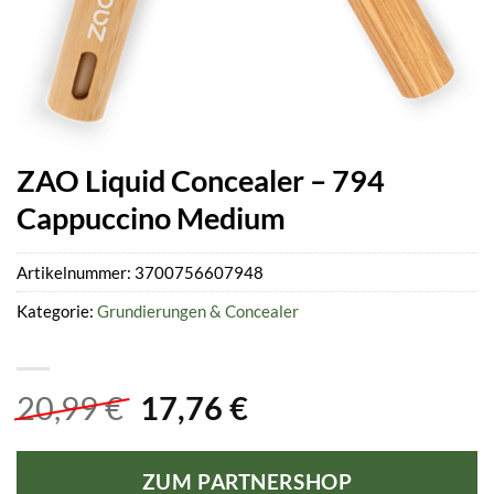
ZAO Liquid Concealer – 794
Cappuccino Medium
Artikelnummer:
3700756607948
Kategorie:
Grundierungen & Concealer
Ursprünglicher
Aktueller
20,99
€
17,76
€
Preis
Preis
war:
ist:
ZUM PARTNERSHOP