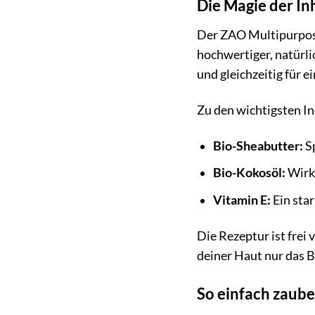
Die Magie der In
Der ZAO Multipurpose
hochwertiger, natürli
und gleichzeitig für 
Zu den wichtigsten In
Bio-Sheabutter:
Sp
Bio-Kokosöl:
Wirkt
Vitamin E:
Ein sta
Die Rezeptur ist frei
deiner Haut nur das B
So einfach zaube