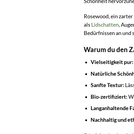
Schönheit hervorzuh
Rosewood, ein zarter 
als
Lidschatten
, Auge
Bedürfnissen an und 
Warum du den ZA
Vielseitigkeit pur:
Natürliche Schönh
Sanfte Textur:
Läss
Bio-zertifiziert:
We
Langanhaltende F
Nachhaltig und et