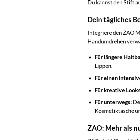
Du kannst den Stift a
Dein tägliches B
Integriere den ZAO M
Handumdrehen verwande
Für längere Haltba
Lippen.
Für einen intensi
Für kreative Looks
Für unterwegs:
Der
Kosmetiktasche und
ZAO: Mehr als nu