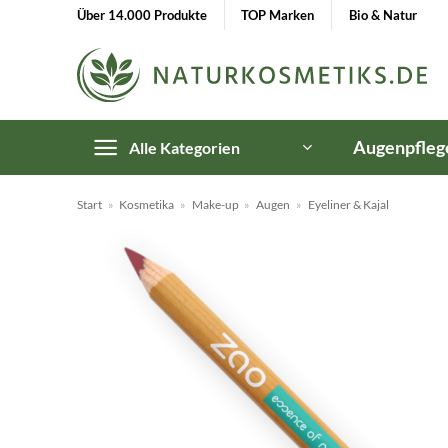
Zum
Über 14.000 Produkte
TOP Marken
Bio & Natur
Inhalt
springen
Augenpfleg
Alle Kategorien
Start
»
Kosmetika
»
Make-up
»
Augen
»
Eyeliner & Kajal