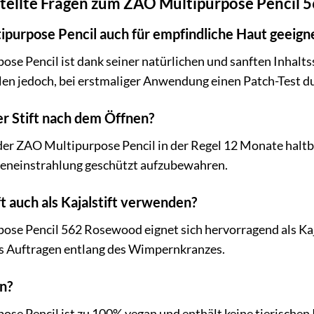
stellte Fragen zum ZAO Multipurpose Pencil
tipurpose Pencil auch für empfindliche Haut geeign
ose Pencil ist dank seiner natürlichen und sanften Inhalt
len jedoch, bei erstmaliger Anwendung einen Patch-Test d
er Stift nach dem Öffnen?
er ZAO Multipurpose Pencil in der Regel 12 Monate haltbar
neneinstrahlung geschützt aufzubewahren.
ft auch als Kajalstift verwenden?
ose Pencil 562 Rosewood eignet sich hervorragend als Kaja
es Auftragen entlang des Wimpernkranzes.
an?
ose Pencil ist zu 100% vegan und enthält keine tierischen 