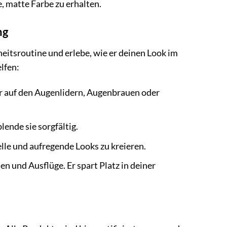
, matte Farbe zu erhalten.
ng
itsroutine und erlebe, wie er deinen Look im
lfen:
r auf den Augenlidern, Augenbrauen oder
lende sie sorgfältig.
le und aufregende Looks zu kreieren.
en und Ausflüge. Er spart Platz in deiner