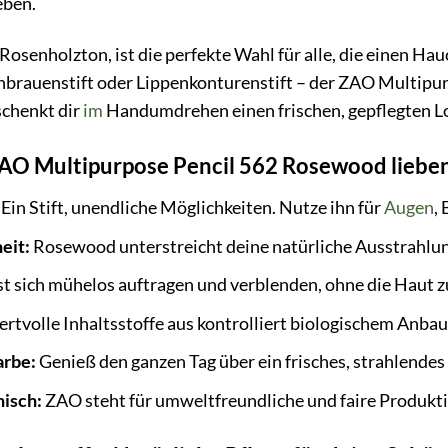
eben.
Rosenholzton, ist die perfekte Wahl für alle, die einen Ha
nbrauenstift oder Lippenkonturenstift – der ZAO Multipu
schenkt dir
im
Handumdrehen einen frischen, gepflegten L
O Multipurpose Pencil 562 Rosewood lieben
Ein Stift, unendliche Möglichkeiten. Nutze ihn für
Augen
,
eit:
Rosewood unterstreicht deine natürliche Ausstrahlung
t sich mühelos auftragen und verblenden, ohne die Haut zu
rtvolle Inhaltsstoffe aus kontrolliert biologischem Anbau
arbe:
Genieß den ganzen Tag über ein frisches, strahlende
hisch:
ZAO steht für umweltfreundliche und faire Produk