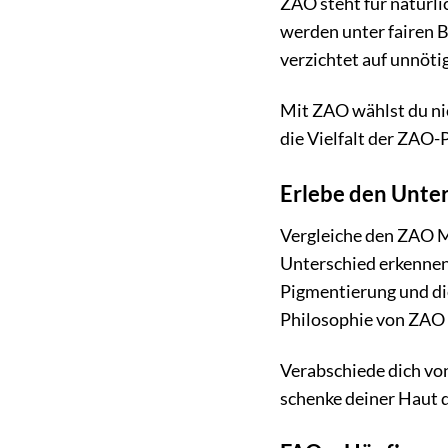
ZAO steht für natürli
werden unter fairen 
verzichtet auf unnöti
Mit ZAO wählst du nic
die Vielfalt der ZAO-
Erlebe den Unter
Vergleiche den ZAO 
Unterschied erkennen.
Pigmentierung und die
Philosophie von ZAO g
Verabschiede dich vo
schenke deiner Haut di