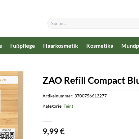
Suchen
nach:
e
Fußpflege
Haarkosmetik
Kosmetika
Mundp
ZAO Refill Compact Blu
Artikelnummer:
3700756613277
Kategorie:
Teint
9,99
€