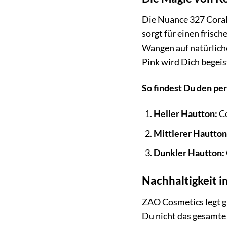
Die Nuance 327 Coral
sorgt für einen frisc
Wangen auf natürliche
Pink wird Dich begeis
So findest Du den pe
Heller Hautton:
Co
Mittlerer Hautton
Dunkler Hautton:
Nachhaltigkeit i
ZAO Cosmetics legt gr
Du nicht das gesamte 