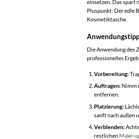
einsetzen. Das spart 
Pluspunkt: Der edle B
Kosmetiktasche.
Anwendungstipps
Die Anwendung des ZAO
professionelles Ergeb
Vorbereitung:
Tra
Auftragen:
Nimm mi
entfernen.
Platzierung:
Lächle
sanft nach außen u
Verblenden:
Achte
restlichen
Make-u