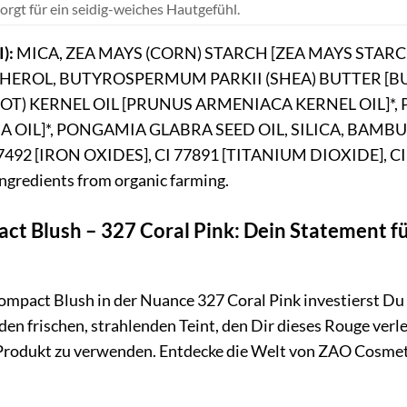
orgt für ein seidig-weiches Hautgefühl.
I):
MICA, ZEA MAYS (CORN) STARCH [ZEA MAYS STARCH
HEROL, BUTYROSPERMUM PARKII (SHEA) BUTTER [B
T) KERNEL OIL [PRUNUS ARMENIACA KERNEL OIL]*,
A OIL]*, PONGAMIA GLABRA SEED OIL, SILICA, BAM
7492 [IRON OXIDES], CI 77891 [TITANIUM DIOXIDE], CI
gredients from organic farming.
ct Blush – 327 Coral Pink: Dein Statement f
mpact Blush in der Nuance 327 Coral Pink investierst Du 
en frischen, strahlenden Teint, den Dir dieses Rouge verle
 Produkt zu verwenden. Entdecke die Welt von ZAO Cosmeti