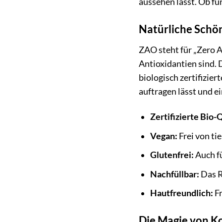
aussehen lässt. Ob fü
Natürliche Schön
ZAO steht für „Zero A
Antioxidantien sind. 
biologisch zertifizier
auftragen lässt und e
Zertifizierte Bio-Q
Vegan:
Frei von ti
Glutenfrei:
Auch fü
Nachfüllbar:
Das R
Hautfreundlich:
Fr
Die Magie von Ko