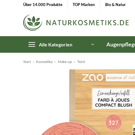
Zum
Über 14.000 Produkte
TOP Marken
Bio & Natur
Inhalt
springen
Augenpfleg
Alle Kategorien
Start
»
Kosmetika
»
Make-up
»
Teint