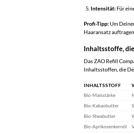
Intensität:
Für ein
Profi-Tipp:
Um Deinem 
Haaransatz auftragen
Inhaltsstoffe, di
Das ZAO Refill Compa
Inhaltsstoffen, die D
INHALTSSTOFF
Bio-Maisstärke
M
Bio-Kakaobutter
S
Bio-Sheabutter
W
Bio-Aprikosenkernöl
V