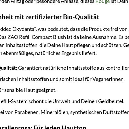
r den Alltag oder besondere Anlässe, dieses
Rouge
ist Dein
heit mit zertifizierter Bio-Qualität
dded Oxydants“, was bedeutet, dass die Produkte frei von 
Das ZAO Refill Compact Blush ist da keine Ausnahme. Es b
ten Inhaltsstoffen, die Deine Haut pflegen und schützen. Ge
in ebenmäßiges, natürliches Ergebnis liefert.
ualität:
Garantiert natürliche Inhaltsstoffe aus kontrolli
erischen Inhaltsstoffen und somit ideal für Veganerinnen.
r sensible Haut geeignet.
efill-System schont die Umwelt und Deinen Geldbeutel.
ei von Parabenen, Mineralölen, synthetischen Duftstoffen
rallenrosa: Für jeden Hautton