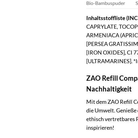
Bio-Bambuspuder
S
Inhaltsstoffliste (INC
CAPRYLATE, TOCOP
ARMENIACA (APRICO
[PERSEA GRATISSIM
[IRON OXIDES], CI 7
[ULTRAMARINES]. *In
ZAO Refill Compa
Nachhaltigkeit
Mit dem ZAO Refill Co
die Umwelt. Genieße d
ethisch vertretbares
inspirieren!