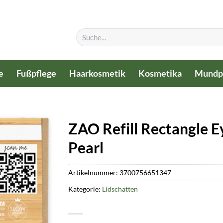
Suchen
nach:
e
Fußpflege
Haarkosmetik
Kosmetika
Mundp
ZAO Refill Rectangle 
Pearl
Artikelnummer:
3700756651347
Kategorie:
Lidschatten