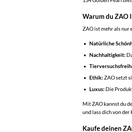
134 Golden Pearl biet
Warum du ZAO li
ZAO ist mehr als nur 
Natürliche Schönh
Nachhaltigkeit:
Da
Tierversuchsfreih
Ethik:
ZAO setzt si
Luxus:
Die Produkt
Mit ZAO kannst du de
und lass dich von der
Kaufe deinen ZA