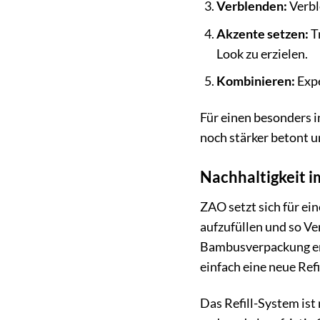
Verblenden:
Verbl
Akzente setzen:
T
Look zu erzielen.
Kombinieren:
Expe
Für einen besonders i
noch stärker betont u
Nachhaltigkeit i
ZAO setzt sich für ei
aufzufüllen und so Ve
Bambusverpackung erh
einfach eine neue Re
Das Refill-System ist