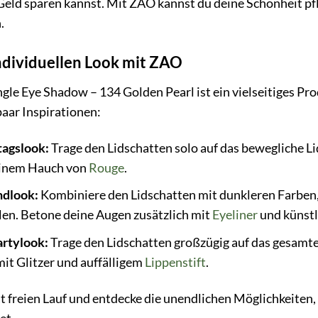
 Geld sparen kannst. Mit ZAO kannst du deine Schönheit pf
.
ndividuellen Look mit ZAO
gle Eye Shadow – 134 Golden Pearl ist ein vielseitiges Pr
paar Inspirationen:
tagslook:
Trage den Lidschatten solo auf das bewegliche Li
inem Hauch von
Rouge
.
ndlook:
Kombiniere den Lidschatten mit dunkleren Farben
elen. Betone deine Augen zusätzlich mit
Eyeliner
und künst
artylook:
Trage den Lidschatten großzügig auf das gesamte 
it Glitzer und auffälligem
Lippenstift
.
ät freien Lauf und entdecke die unendlichen Möglichkeiten,