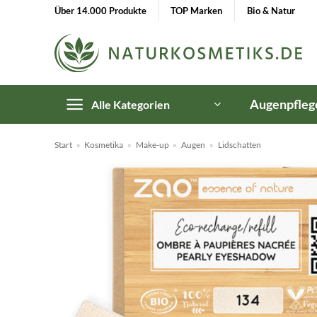
Zum
Über 14.000 Produkte
TOP Marken
Bio & Natur
Inhalt
springen
Augenpfleg
Alle Kategorien
Start
»
Kosmetika
»
Make-up
»
Augen
»
Lidschatten