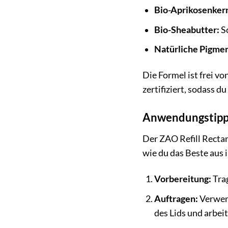
Bio-Aprikosenkern
Bio-Sheabutter:
Sc
Natürliche Pigme
Die Formel ist frei v
zertifiziert, sodass 
Anwendungstipps
Der ZAO Refill Rectan
wie du das Beste aus 
Vorbereitung:
Trag
Auftragen:
Verwend
des Lids und arbei