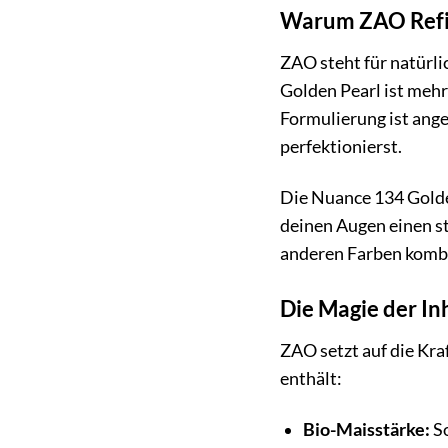
Warum ZAO Refil
ZAO steht für natürl
Golden Pearl ist mehr
Formulierung ist ange
perfektionierst.
Die Nuance 134 Golden
deinen Augen einen st
anderen Farben kombin
Die Magie der In
ZAO setzt auf die Kra
enthält:
Bio-Maisstärke:
So