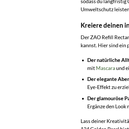
sodass du langfristig
Umweltschutz leisten
Kreiere deinen i
Der ZAO Refill Rectan
kannst. Hier sind ein 
Der natürliche All
mit
Mascara
und e
Der elegante Abe
Eye-Effekt zu erzi
Der glamouröse P
Ergänze den Look m
Lass deiner Kreativit