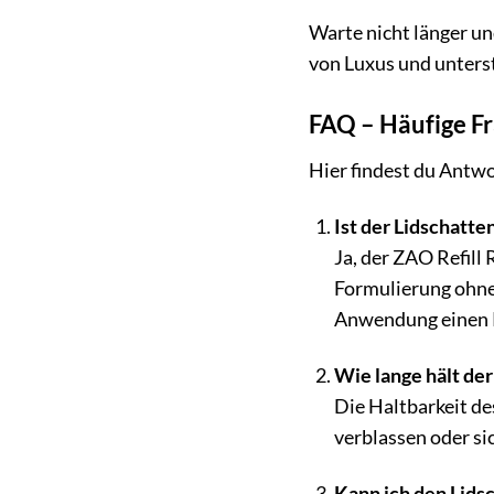
Warte nicht länger u
von Luxus und unterst
FAQ – Häufige F
Hier findest du Antwo
Ist der Lidschatte
Ja, der ZAO Refill
Formulierung ohne 
Anwendung einen P
Wie lange hält de
Die Haltbarkeit de
verblassen oder si
Kann ich den Lids