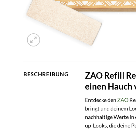
ZAO Refill R
BESCHREIBUNG
einen Hauch 
Entdecke den
ZAO
Ref
bringt und deinem Loo
nachhaltige Werte in
up-Looks, die deine P