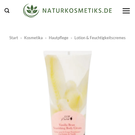
Zum
Inhalt
springen
Start
»
Kosmetika
»
Hautpflege
»
Lotion & Feuchtigkeitscremes