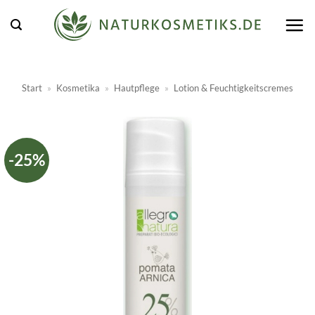
Zum
Inhalt
springen
Start
»
Kosmetika
»
Hautpflege
»
Lotion & Feuchtigkeitscremes
-25%