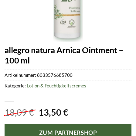
allegro natura Arnica Ointment –
100 ml
Artikelnummer:
8033576685700
Kategorie:
Lotion & Feuchtigkeitscremes
Ursprünglicher
Aktueller
18,09
€
13,50
€
Preis
Preis
war:
ist:
ZUM PARTNERSHOP