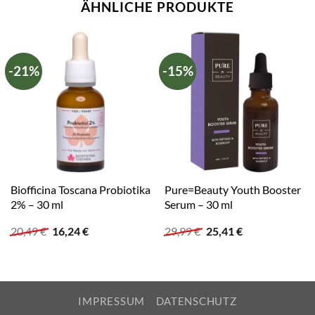
ÄHNLICHE PRODUKTE
-21%
-15%
Biofficina Toscana Probiotika
Pure=Beauty Youth Booster
2% – 30 ml
Serum – 30 ml
Ursprünglicher
Aktueller
Ursprünglicher
Aktueller
20,49
€
16,24
€
29,99
€
25,41
€
Preis
Preis
Preis
Preis
war:
ist:
war:
ist:
20,49 €
16,24 €.
29,99 €
25,41 €.
IMPRESSUM
DATENSCHUTZ