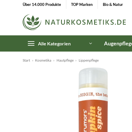
Zum
Über 14.000 Produkte
TOP Marken
Bio & Natur
Inhalt
springen
Augenpfleg
Alle Kategorien
Start
»
Kosmetika
»
Hautpflege
»
Lippenpflege