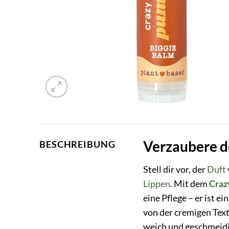
Verzaubere d
BESCHREIBUNG
Stell dir vor, der
Duft
Lippen
. Mit dem
Craz
eine Pflege – er ist e
von der cremigen Tex
weich und geschmeidi