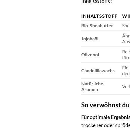
Inhaltsstoffe:
INHALTSSTOFF
WI
Bio-Sheabutter
Spe
Ähn
Jojobaöl
Aus
Rei
Olivenöl
för
Ein
Candelillawachs
den
Natürliche
Ver
Aromen
So verwöhnst du 
Für optimale Ergebnis
trockener oder spröd