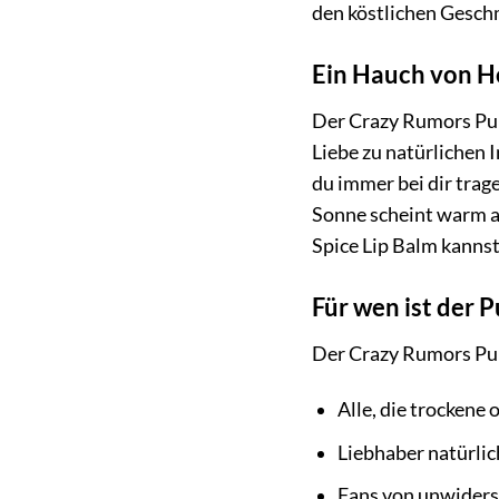
den köstlichen Gesch
Ein Hauch von He
Der Crazy Rumors Pump
Liebe zu natürlichen 
du immer bei dir trage
Sonne scheint warm a
Spice Lip Balm kannst
Für wen ist der 
Der Crazy Rumors Pump
Alle, die trockene
Liebhaber natürli
Fans von unwiders