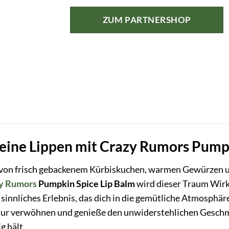
ZUM PARTNERSHOP
eine Lippen mit Crazy Rumors Pumpk
von frisch gebackenem Kürbiskuchen, warmen Gewürzen un
y Rumors
Pumpkin Spice Lip Balm
wird dieser Traum Wirkl
in sinnliches Erlebnis, das dich in die gemütliche Atmosphä
tur verwöhnen und genieße den unwiderstehlichen Geschma
g hält.