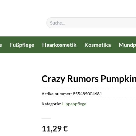
Suchen
nach:
e
Fußpflege
Haarkosmetik
Kosmetika
Mundp
Crazy Rumors Pumpkin 
Artikelnummer:
855485004681
Kategorie:
Lippenpflege
11,29
€