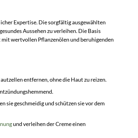
icher Expertise. Die sorgfältig ausgewählten
n gesundes Aussehen zu verleihen. Die Basis
rt mit wertvollen Pflanzenölen und beruhigenden
autzellen entfernen, ohne die Haut zu reizen.
kt entzündungshemmend.
n sie geschmeidig und schützen sie vor dem
nnung
und verleihen der Creme einen