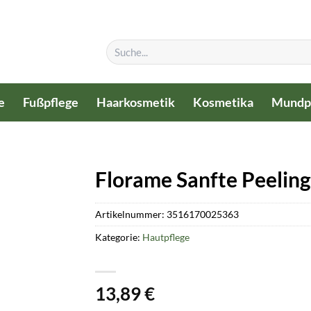
Suchen
nach:
e
Fußpflege
Haarkosmetik
Kosmetika
Mundp
Florame Sanfte Peelin
Artikelnummer:
3516170025363
Kategorie:
Hautpflege
13,89
€