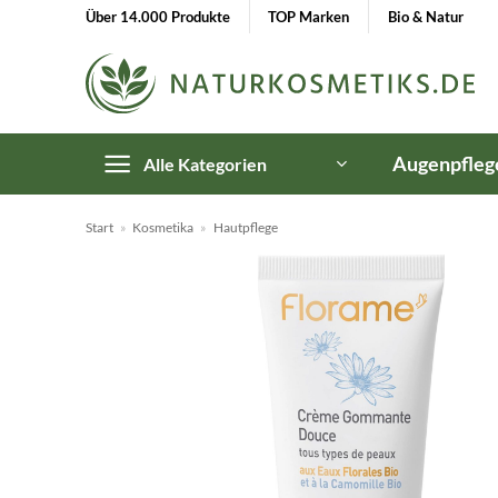
Zum
Über 14.000 Produkte
TOP Marken
Bio & Natur
Inhalt
springen
Augenpfleg
Alle Kategorien
Start
»
Kosmetika
»
Hautpflege