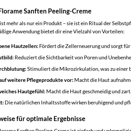
 Florame Sanften Peeling-Creme
t mehr als nur ein Produkt – sie ist ein Ritual der Selbstpfl
äßige Anwendung bietet dir eine Vielzahl von Vorteilen:
bene Hautzellen:
Fördert die Zellerneuerung und sorgt für
tbild:
Reduziert die Sichtbarkeit von Poren und Unebenhe
rchblutung:
Stimuliert die Mikrozirkulation, was zu einer
 auf weitere Pflegeprodukte vor:
Macht die Haut aufnahme
weiches Hautgefühl:
Macht die Haut geschmeidig und zart
t:
Die natürlichen Inhaltsstoffe wirken beruhigend und pfl
ise für optimale Ergebnisse
rame Sanften Peeling-Creme ist einfach und unkompliziert