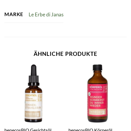
MARKE
Le Erbe di Janas
ÄHNLICHE PRODUKTE
benecosBIO Gesichtsöl
benecosBIO Körperöl