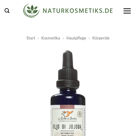
Zum
Inhalt
springen
Start
»
Kosmetika
»
Hautpflege
»
Körperöle