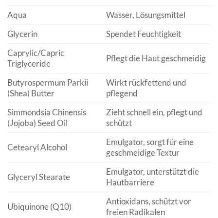
Aqua
Wasser, Lösungsmittel
Glycerin
Spendet Feuchtigkeit
Caprylic/Capric
Pflegt die Haut geschmeidig
Triglyceride
Butyrospermum Parkii
Wirkt rückfettend und
(Shea) Butter
pflegend
Simmondsia Chinensis
Zieht schnell ein, pflegt und
(Jojoba) Seed Oil
schützt
Emulgator, sorgt für eine
Cetearyl Alcohol
geschmeidige Textur
Emulgator, unterstützt die
Glyceryl Stearate
Hautbarriere
Antioxidans, schützt vor
Ubiquinone (Q10)
freien Radikalen