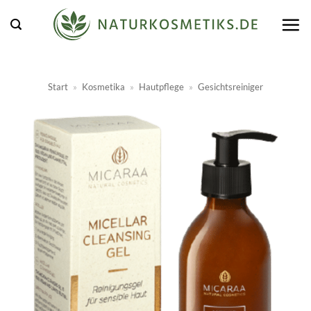
Zum
Inhalt
springen
Start
»
Kosmetika
»
Hautpflege
»
Gesichtsreiniger