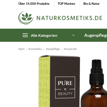
Zum
Über 14.000 Produkte
TOP Marken
Bio & Natur
Inhalt
springen
Augenpfleg
Alle Kategorien
Start
»
Kosmetika
»
Hautpflege
»
Körperöle