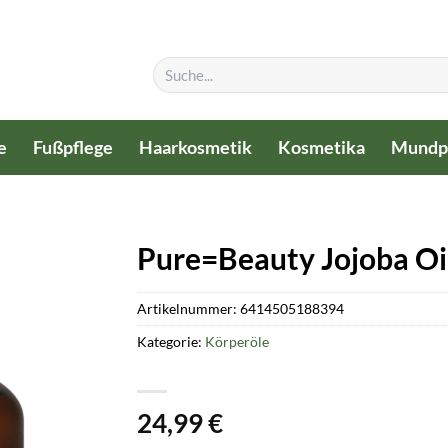
Suchen
nach:
e
Fußpflege
Haarkosmetik
Kosmetika
Mundp
Pure=Beauty Jojoba Oil
Artikelnummer:
6414505188394
Kategorie:
Körperöle
24,99
€