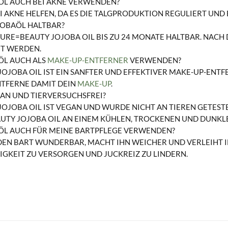
ÖL AUCH BEI AKNE VERWENDEN?
EI AKNE HELFEN, DA ES DIE TALGPRODUKTION REGULIERT U
OJOBAÖL HALTBAR?
PURE=BEAUTY JOJOBA OIL BIS ZU 24 MONATE HALTBAR. NACH
T WERDEN.
ÖL AUCH ALS
MAKE-UP-ENTFERNER
VERWENDEN?
JOJOBA OIL IST EIN SANFTER UND EFFEKTIVER MAKE-UP-ENTF
NTFERNE DAMIT DEIN
MAKE-UP
.
GAN UND TIERVERSUCHSFREI?
JOJOBA OIL IST VEGAN UND WURDE NICHT AN TIEREN GETESTE
UTY JOJOBA OIL AN EINEM KÜHLEN, TROCKENEN UND DUNKLEN
AÖL AUCH FÜR MEINE BARTPFLEGE VERWENDEN?
DEN BART WUNDERBAR, MACHT IHN WEICHER UND VERLEIHT IH
IGKEIT ZU VERSORGEN UND JUCKREIZ ZU LINDERN.