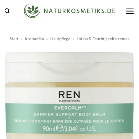
Zum
Inhalt
springen
Start
»
Kosmetika
»
Hautpflege
»
Lotion & Feuchtigkeitscremes