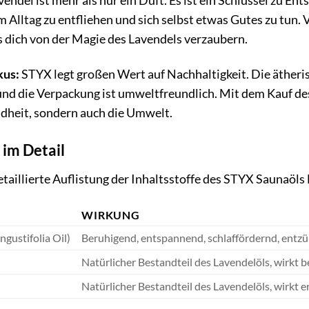
ndel ist mehr als nur ein Duft. Es ist ein Schlüssel zu E
em Alltag zu entfliehen und sich selbst etwas Gutes zu tun.
s dich von der Magie des Lavendels verzaubern.
kus:
STYX legt großen Wert auf Nachhaltigkeit. Die ätheri
nd die Verpackung ist umweltfreundlich. Mit dem Kauf de
ndheit, sondern auch die Umwelt.
 im Detail
detaillierte Auflistung der Inhaltsstoffe des STYX Saunaöls
WIRKUNG
gustifolia Oil)
Beruhigend, entspannend, schlaffördernd, en
Natürlicher Bestandteil des Lavendelöls, wir
Natürlicher Bestandteil des Lavendelöls, wirkt