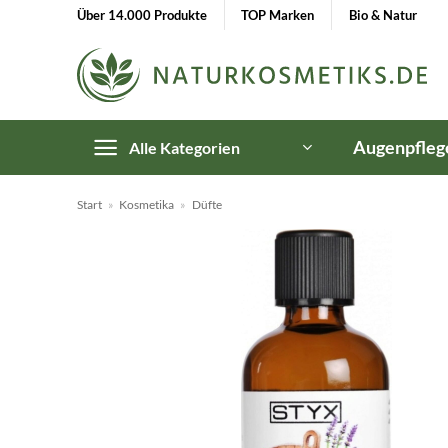
Zum
Über 14.000 Produkte
TOP Marken
Bio & Natur
Inhalt
springen
Augenpfleg
Alle Kategorien
Start
»
Kosmetika
»
Düfte