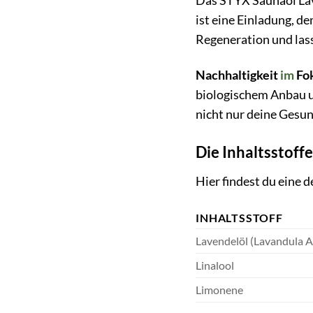
Das STYX Saunaöl Lave
ist eine Einladung, d
Regeneration und las
Nachhaltigkeit
im
Fo
biologischem Anbau u
nicht nur deine Gesu
Die Inhaltsstoffe
Hier findest du eine 
INHALTSSTOFF
Lavendelöl (Lavandula An
Linalool
Limonene