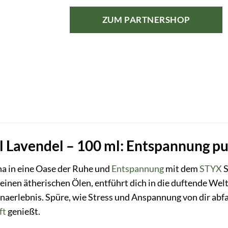
ZUM PARTNERSHOP
 Lavendel – 100 ml: Entspannung pur
a in eine Oase der Ruhe und
Entspannung
mit dem
STYX
S
reinen ätherischen Ölen, entführt dich in die duftende Welt
unaerlebnis. Spüre, wie Stress und Anspannung von dir ab
ft
genießt.