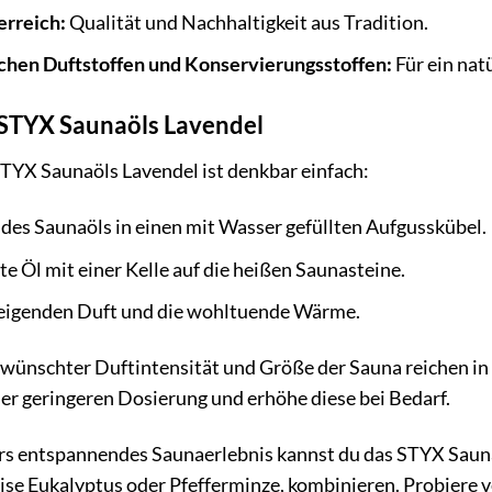
erreich:
Qualität und Nachhaltigkeit aus Tradition.
schen Duftstoffen und Konservierungsstoffen:
Für ein nat
STYX Saunaöls Lavendel
YX Saunaöls Lavendel ist denkbar einfach:
 des Saunaöls in einen mit Wasser gefüllten Aufgusskübel.
e Öl mit einer Kelle auf die heißen Saunasteine.
eigenden Duft und die wohltuende Wärme.
wünschter Duftintensität und Größe der Sauna reichen in 
ner geringeren Dosierung und erhöhe diese bei Bedarf.
rs entspannendes Saunaerlebnis kannst du das STYX Sauna
eise Eukalyptus oder Pfefferminze, kombinieren. Probiere