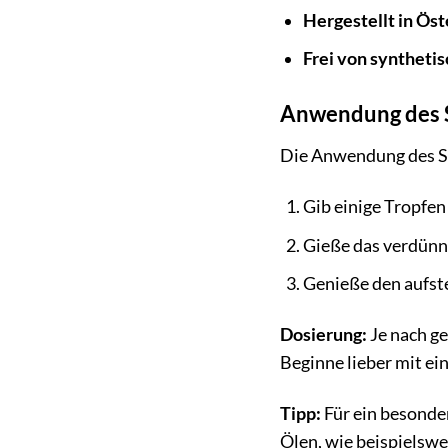
Hergestellt in Öst
Frei von syntheti
Anwendung des 
Die Anwendung des ST
Gib einige Tropfen
Gieße das verdünnt
Genieße den aufst
Dosierung:
Je nach ge
Beginne lieber mit ei
Tipp:
Für ein besonde
Ölen, wie beispielsw