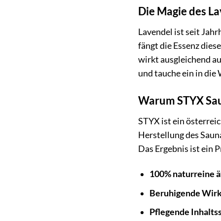
Die Magie des La
Lavendel ist seit Ja
fängt die Essenz dies
wirkt ausgleichend au
und tauche ein in die
Warum STYX Sau
STYX ist ein österrei
Herstellung des Sauna
Das Ergebnis ist ein 
100% naturreine ä
Beruhigende Wir
Pflegende Inhaltss