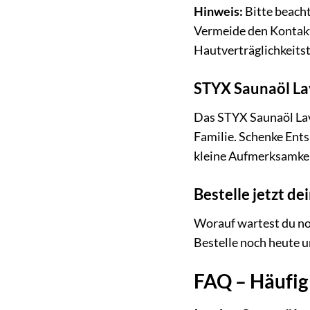
Hinweis:
Bitte beacht
Vermeide den Kontak
Hautverträglichkeitst
STYX Saunaöl Lav
Das STYX Saunaöl Lave
Familie. Schenke Ent
kleine Aufmerksamkeit
Bestelle jetzt d
Worauf wartest du no
Bestelle noch heute 
FAQ – Häufig