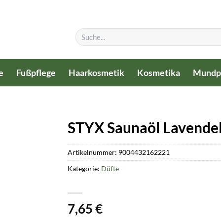
Suchen
nach:
e
Fußpflege
Haarkosmetik
Kosmetika
Mundp
STYX Saunaöl Lavendel
Artikelnummer:
9004432162221
Kategorie:
Düfte
7,65
€