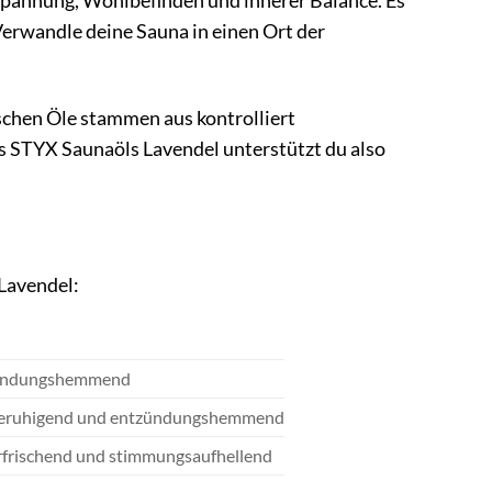
ntspannung, Wohlbefinden und innerer Balance. Es
 Verwandle deine Sauna in einen Ort der
schen Öle stammen aus kontrolliert
s STYX Saunaöls Lavendel unterstützt du also
 Lavendel:
tzündungshemmend
kt beruhigend und entzündungshemmend
 erfrischend und stimmungsaufhellend