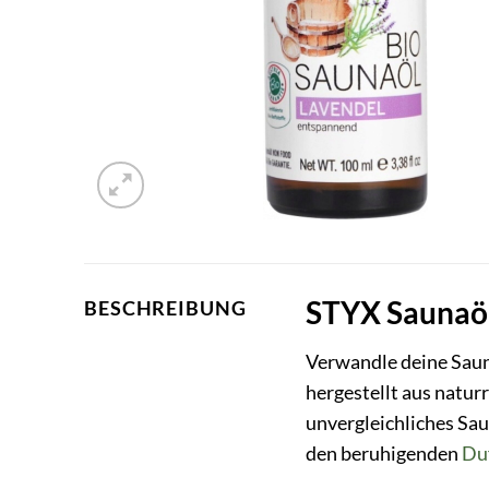
STYX Saunaöl
BESCHREIBUNG
Verwandle deine Saun
hergestellt aus natur
unvergleichliches Sa
den beruhigenden
Du