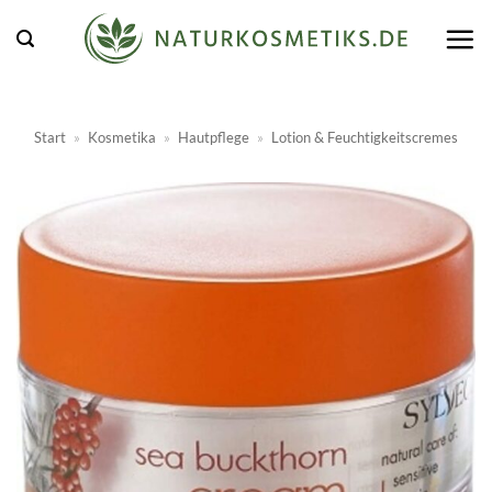
Zum
Inhalt
springen
Start
»
Kosmetika
»
Hautpflege
»
Lotion & Feuchtigkeitscremes