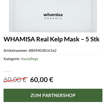
WHAMISA Real Kelp Mask – 5 Stk
Artikelnummer:
8809403816162
Kategorie:
Hautpflege
Ursprünglicher
Aktueller
60,00
€
60,00
€
Preis
Preis
war:
ist:
ZUM PARTNERSHOP
60,00 €
60,00 €.