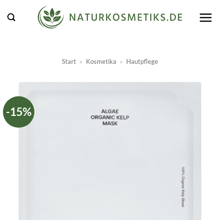
Zum
Inhalt
springen
Start
»
Kosmetika
»
Hautpflege
-15%